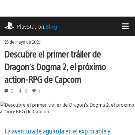
Ir
al
contenido
playstation.com
PlayStation
.Blog
MEN
25 de mayo de 2023
Descubre el primer tráiler de
Dragon’s Dogma 2, el próximo
action-RPG de Capcom
0
0
1
La aventura te aguarda en el explorable y