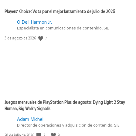
Players’ Choice: Vota por el mejor lanzamiento de julio de 2026
O'Dell Harmon Jr.
Especialista en comunicaciones de contenido, SIE
Fecha
7
3 de agosto de 2026
de
publicación:
Juegos mensuales de PlayStation Plus de agosto: Dying Light 2 Stay
Human, Big Walk y Signalis
Adam Michel
Director de operaciones y adquisición de contenido, SIE
Fecha
2
9
28 de julio de 2026