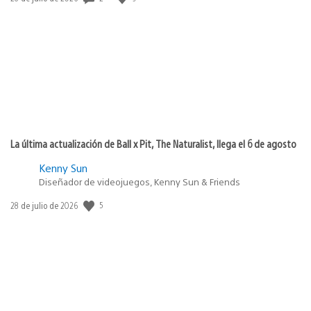
de
publicación:
La última actualización de Ball x Pit, The Naturalist, llega el 6 de agosto
Kenny Sun
Diseñador de videojuegos, Kenny Sun & Friends
Fecha
5
28 de julio de 2026
de
publicación: