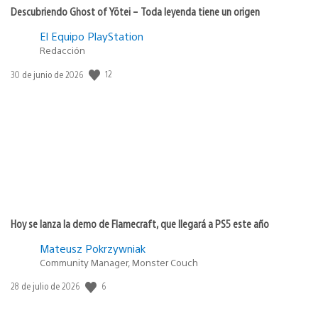
Descubriendo Ghost of Yōtei – Toda leyenda tiene un origen
El Equipo PlayStation
Redacción
Fecha
12
30 de junio de 2026
de
publicación:
Hoy se lanza la demo de Flamecraft, que llegará a PS5 este año
Mateusz Pokrzywniak
Community Manager, Monster Couch
Fecha
6
28 de julio de 2026
de
publicación: