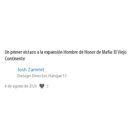
Un primer vistazo a la expansión Hombre de Honor de Mafia: El Viejo
Continente
Josh Zammit
Design Director, Hangar 13
Fecha
3
4 de agosto de 2026
de
publicación: