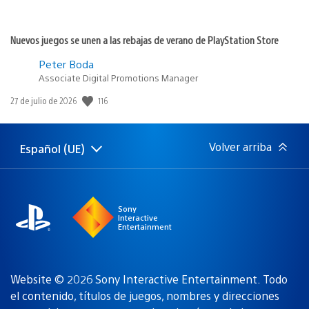
Nuevos juegos se unen a las rebajas de verano de PlayStation Store
Peter Boda
Associate Digital Promotions Manager
Fecha
116
27 de julio de 2026
de
publicación:
Volver arriba
Español (UE)
Selecciona
Región
una
actual:
región
Sony
Interactive
Entertainment
Website © 2026 Sony Interactive Entertainment. Todo
el contenido, títulos de juegos, nombres y direcciones