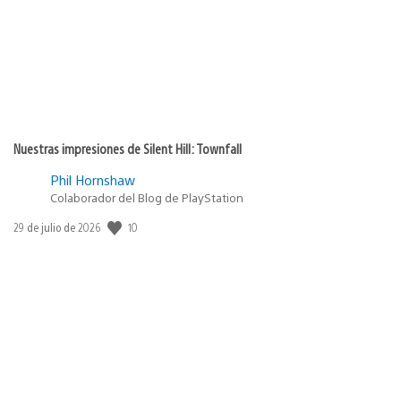
Nuestras impresiones de Silent Hill: Townfall
Phil Hornshaw
Colaborador del Blog de PlayStation
Fecha
10
29 de julio de 2026
de
publicación: