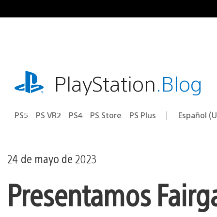
Ir
al
contenido
playstation.com
PlayStation
.Blog
PS5
PS VR2
PS4
PS Store
PS Plus
Español (U
Seleccion
Región
una
actual:
región
24 de mayo de 2023
Presentamos Fairg