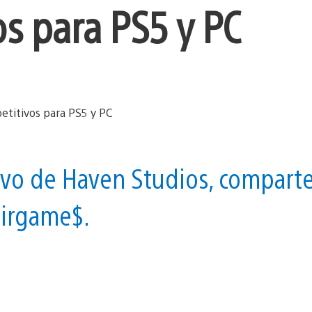
os para PS5 y PC
tivo de Haven Studios, compart
airgame$.