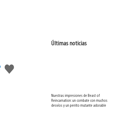
Últimas noticias
e
Me
gusta
esto
Nuestras impresiones de Beast of
Reincarnation: un combate con muchos
desvíos y un perrito mutante adorable