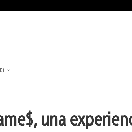
E)
a
ame$, una experienc