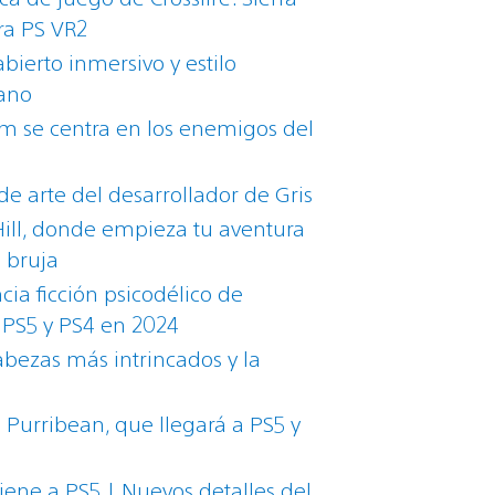
ra PS VR2
ierto inmersivo y estilo
rano
um se centra en los enemigos del
e arte del desarrollador de Gris
ill, donde empieza tu aventura
a bruja
ia ficción psicodélico de
 PS5 y PS4 en 2024
abezas más intrincados y la
 Purribean, que llegará a PS5 y
iene a PS5 | Nuevos detalles del