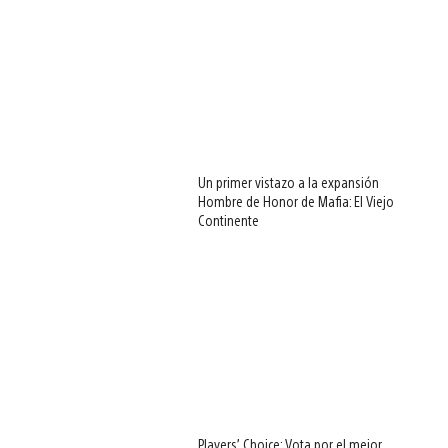
Un primer vistazo a la expansión
Hombre de Honor de Mafia: El Viejo
Continente
Players’ Choice: Vota por el mejor