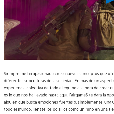
Siempre me ha apasionado crear nuevos conceptos que ofrez
diferentes subculturas de la sociedad. En más de un aspect
experiencia colectiva de todo el equipo a la hora de crear n
es lo que nos ha llevado hasta aquí. Fairgame$ te dará la o
alguien que busca emociones fuertes o, simplemente, una urr
todo el mundo, llénate los bolsillos como un niño en una t