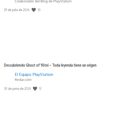
Colaborador del Blog de PlayStation
Fecha
10
29 de julio de 2026
de
publicación:
Descubriendo Ghost of Yōtei – Toda leyenda tiene un origen
El Equipo PlayStation
Redacción
Fecha
12
30 de junio de 2026
de
publicación: