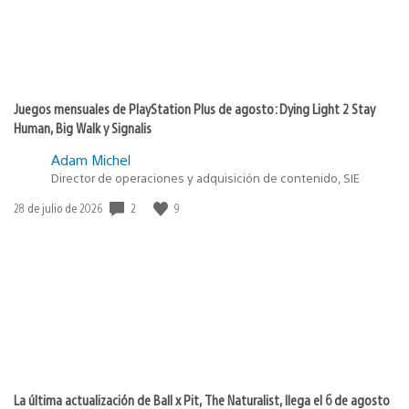
Juegos mensuales de PlayStation Plus de agosto: Dying Light 2 Stay
Human, Big Walk y Signalis
Adam Michel
Director de operaciones y adquisición de contenido, SIE
Fecha
2
9
28 de julio de 2026
de
publicación:
La última actualización de Ball x Pit, The Naturalist, llega el 6 de agosto