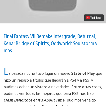
of
Play
|
Febrero
2021
–
Aquí
te
dejamos
Final Fantasy VII Remake Intergrade, Returnal,
un
Kena: Bridge of Spirits, Oddworld: Soulstorm y
resumen
vídeo
más.
L
a pasada noche tuvo lugar un nuevo
State of Play
que
hizo un repaso a títulos que llegarán a PS4 y a PS5, y
pudimos echar un vistazo a novedades. Entre otras cosas,
pudimos ver todas las mejores que para PS5 nos trae
Crash Bandicoot 4: It’s About Time,
pudimos ver algo