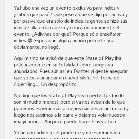
Ya hubo una vez un evento exclusivo para indies y
¿sabes que pasó? Que pese a que se dijo por activa y
por pasiva que era sólo de indies, la gente se hizo sus
idas de olla en la cabeza y criticaron duramente el
evento. ¿Adivinas por qué? Porque sólo enseñaron
indies 😂 Esperaban algún anuncio potente que,
obviamente, no llegó.
Aquí mismo se avisó de que este State of Play iba
prácticamente en su totalidad sobre juegos ya
anunciados. Pues aún así en Twitter vi gente asegurar
que se iba a anunciar un nuevo Silent Hill, fecha de
Elder Ring… Un despropósito.
No digo que los State of Play sean perfectos (no lo
son ni mucho menos), pero si ya nos avisan de lo que
podemos esperar más o menos (sin desvelar títulos) y
luego nos subimos a la parra y dejamos volar nuestra
imaginación… Ahí poco puede hacer PlayStation.
Yo he aprendido a ser prudente y no esperar nada
«sorprendente», y así veo estos eventos más