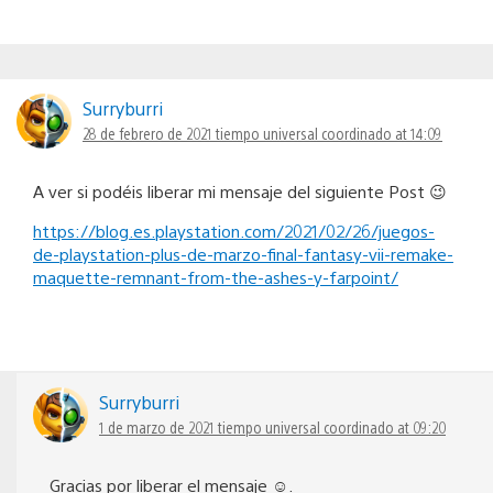
Surryburri
28 de febrero de 2021 tiempo universal coordinado at 14:09
A ver si podéis liberar mi mensaje del siguiente Post 😉
https://blog.es.playstation.com/2021/02/26/juegos-
de-playstation-plus-de-marzo-final-fantasy-vii-remake-
maquette-remnant-from-the-ashes-y-farpoint/
Surryburri
1 de marzo de 2021 tiempo universal coordinado at 09:20
Gracias por liberar el mensaje ☺️.