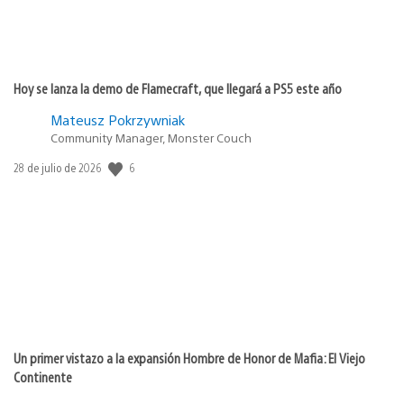
Hoy se lanza la demo de Flamecraft, que llegará a PS5 este año
Mateusz Pokrzywniak
Community Manager, Monster Couch
Fecha
6
28 de julio de 2026
de
publicación:
Un primer vistazo a la expansión Hombre de Honor de Mafia: El Viejo
Continente