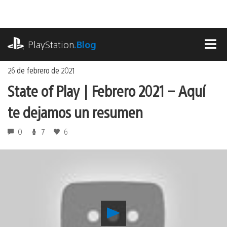
Ir
al
contenido
playstation.com
PlayStation
.Blog
MEN
26 de febrero de 2021
State of Play | Febrero 2021 – Aquí
te dejamos un resumen
0
7
6
Reproducir
State