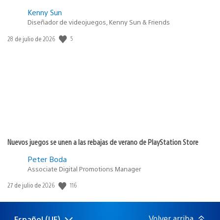
Kenny Sun
Diseñador de videojuegos, Kenny Sun & Friends
Fecha
5
28 de julio de 2026
de
publicación:
Nuevos juegos se unen a las rebajas de verano de PlayStation Store
Peter Boda
Associate Digital Promotions Manager
Fecha
116
27 de julio de 2026
de
publicación:
Volver arriba
Español (UE)