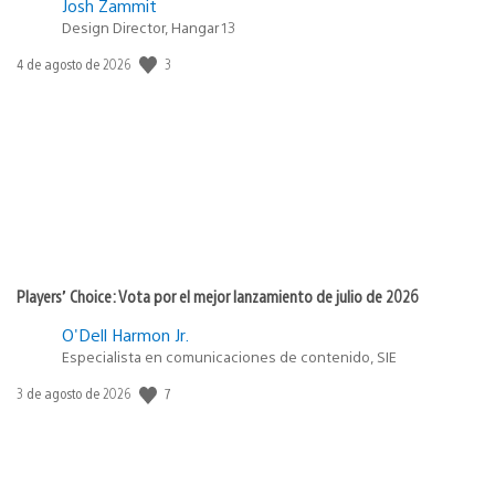
Josh Zammit
Design Director, Hangar 13
Fecha
3
4 de agosto de 2026
de
publicación:
Players’ Choice: Vota por el mejor lanzamiento de julio de 2026
O'Dell Harmon Jr.
Especialista en comunicaciones de contenido, SIE
Fecha
7
3 de agosto de 2026
de
publicación: