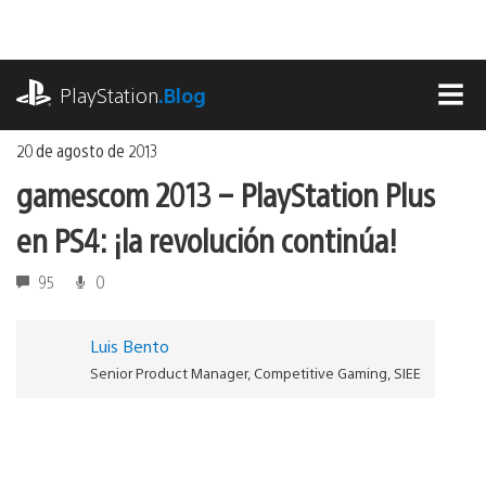
Ir
al
contenido
playstation.com
PlayStation
.Blog
MEN
20 de agosto de 2013
gamescom 2013 – PlayStation Plus
en PS4: ¡la revolución continúa!
95
0
Luis Bento
Senior Product Manager, Competitive Gaming, SIEE