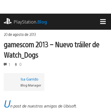
Ir
al
contenido
playstation.com
PlayStation
.Blog
MEN
20 de agosto de 2013
gamescom 2013 – Nuevo tráiler de
Watch_Dogs
1
0
Isa Garrido
Blog Manager
U
n post de nuestros amigos de Ubisoft.