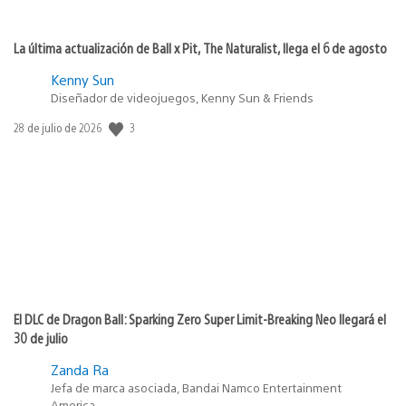
La última actualización de Ball x Pit, The Naturalist, llega el 6 de agosto
Kenny Sun
Diseñador de videojuegos, Kenny Sun & Friends
3
Fecha
28 de julio de 2026
de
publicación:
El DLC de Dragon Ball: Sparking Zero Super Limit-Breaking Neo llegará el
30 de julio
Zanda Ra
Jefa de marca asociada, Bandai Namco Entertainment
America