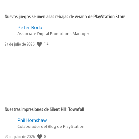
Nuevos juegos se unen a las rebajas de verano de PlayStation Store
Peter Boda
Associate Digital Promotions Manager
114
Fecha
27 de julio de 2026
de
publicación:
Nuestras impresiones de Silent Hill: Townfall
Phil Hornshaw
Colaborador del Blog de PlayStation
8
Fecha
29 de julio de 2026