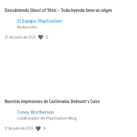
Descubriendo Ghost of Yōtei – Toda leyenda tiene un origen
El Equipo PlayStation
Redacción
12
Fecha
30 de junio de 2026
de
publicación:
Nuestras impresiones de Castlevania: Belmont’s Curse
Corey Brotherson
Colaborador de PlayStation Blog
16
Fecha
17 de julio de 2026
de