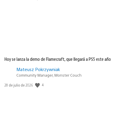
de
publicación:
Hoy se lanza la demo de Flamecraft, que llegará a PS5 este año
Mateusz Pokrzywniak
Community Manager, Monster Couch
4
Fecha
28 de julio de 2026
de
publicación: