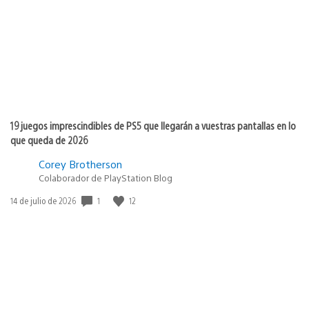
publicación:
19 juegos imprescindibles de PS5 que llegarán a vuestras pantallas en lo
que queda de 2026
Corey Brotherson
Colaborador de PlayStation Blog
1
12
Fecha
14 de julio de 2026
de
publicación: