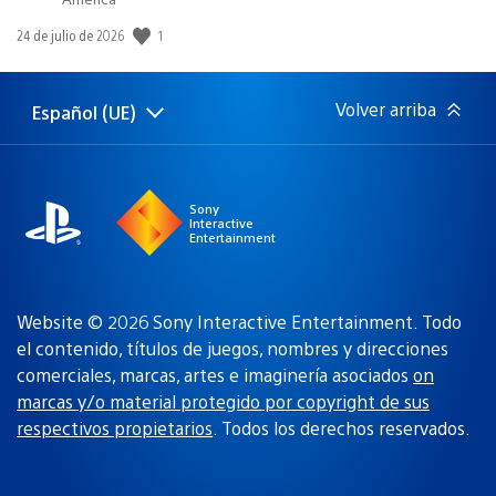
1
Fecha
24 de julio de 2026
de
publicación:
Volver arriba
Español (UE)
Selecciona
Región
una
actual:
región
Sony
Interactive
Entertainment
Website © 2026 Sony Interactive Entertainment. Todo
el contenido, títulos de juegos, nombres y direcciones
comerciales, marcas, artes e imaginería asociados
on
marcas y/o material protegido por copyright de sus
respectivos propietarios
. Todos los derechos reservados.