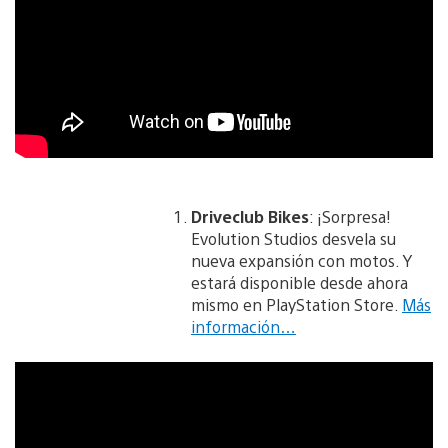
Driveclub Bikes
: ¡Sorpresa!
Evolution Studios desvela su
nueva expansión con motos. Y
estará disponible desde ahora
mismo en PlayStation Store.
Más
información…