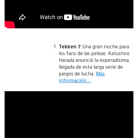
Tekken 7
: Una gran noche para
los fans de las peleas: Katushiro
Harada anunció la esperadísima
llegada de esta larga serie de
juegos de lucha.
Más
información…