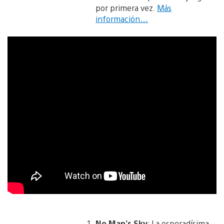
por primera vez.
Más
información…
No Man’s Sky
: La esperadísima