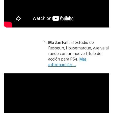
MatterFall
: El estudio de
Resogun, Housemarque, vuelve al
ruedo con un nuevo título de
acción para PS4.
Más
informarción…