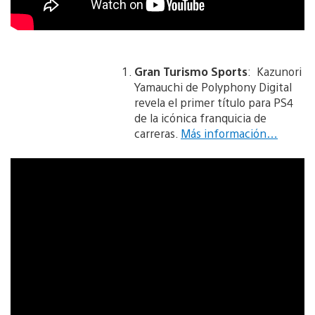
Gran Turismo Sports
: Kazunori
Yamauchi de Polyphony Digital
revela el primer título para PS4
de la icónica franquicia de
carreras.
Más información…