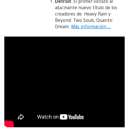
Detroit
: El primer vistazo al
alucinante nuevo título de los
creadores de Heavy Rain y
Beyond: Two Souls, Quantic
Dream.
Más información…