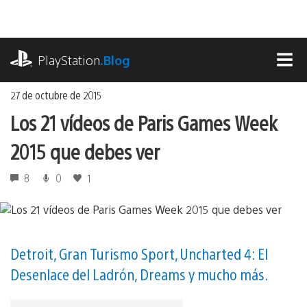
Ir
al
contenido
playstation.com
PlayStation
.Blog
MEN
27 de octubre de 2015
Los 21 vídeos de Paris Games Week
2015 que debes ver
8
0
1
Detroit, Gran Turismo Sport, Uncharted 4: El
Desenlace del Ladrón, Dreams y mucho más.