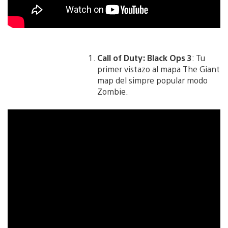
Call of Duty: Black Ops 3
: Tu
primer vistazo al mapa The Giant
map del simpre popular modo
Zombie.