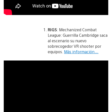
RIGS
: Mechanized Combat
League: Guerrilla Cambridge saca
al escenario su nuevo
sobrecogedor VR shooter por
equipos.
Más información…