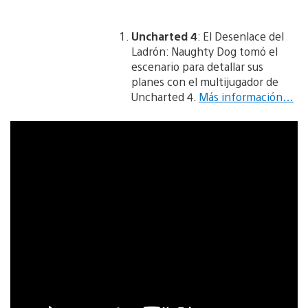
Uncharted 4
: El Desenlace del
Ladrón: Naughty Dog tomó el
escenario para detallar sus
planes con el multijugador de
Uncharted 4.
Más información…