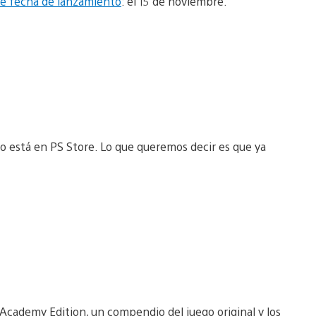
ne fecha de lanzamiento
: el 15 de noviembre.
ho está en PS Store. Lo que queremos decir es que ya
 Academy Edition, un compendio del juego original y los