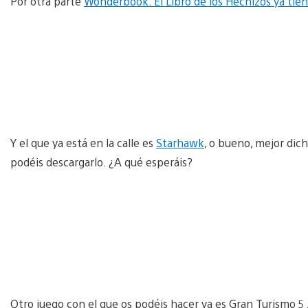
Por otra parte
Wonderbook: El Libro de los Hechizos ya tie
Y el que ya está en la calle es
Starhawk
, o bueno, mejor dic
podéis descargarlo. ¿A qué esperáis?
Otro juego con el que os podéis hacer ya es Gran Turismo 5