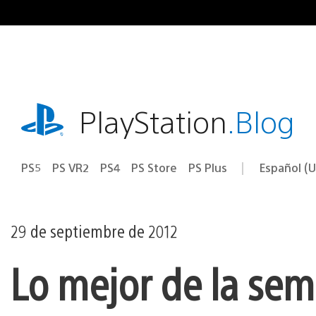
Ir
al
contenido
playstation.com
PlayStation
.Blog
PS5
PS VR2
PS4
PS Store
PS Plus
Español (U
Seleccion
Región
una
actual:
región
29 de septiembre de 2012
Lo mejor de la sem