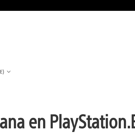
E)
a
ana en PlayStation.