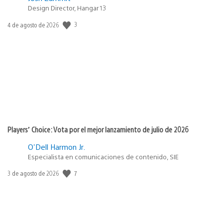
Design Director, Hangar 13
3
Fecha
4 de agosto de 2026
de
publicación:
Players’ Choice: Vota por el mejor lanzamiento de julio de 2026
O'Dell Harmon Jr.
Especialista en comunicaciones de contenido, SIE
7
Fecha
3 de agosto de 2026
de
publicación: