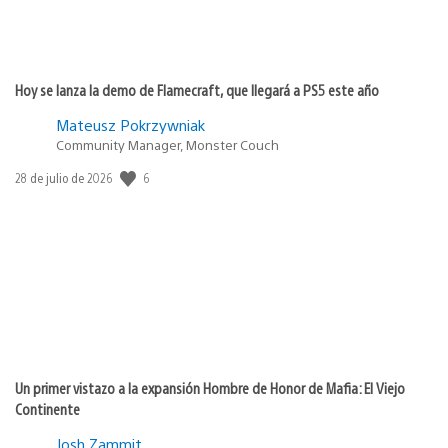
Hoy se lanza la demo de Flamecraft, que llegará a PS5 este año
Mateusz Pokrzywniak
Community Manager, Monster Couch
6
Fecha
28 de julio de 2026
de
publicación:
Un primer vistazo a la expansión Hombre de Honor de Mafia: El Viejo
Continente
Josh Zammit