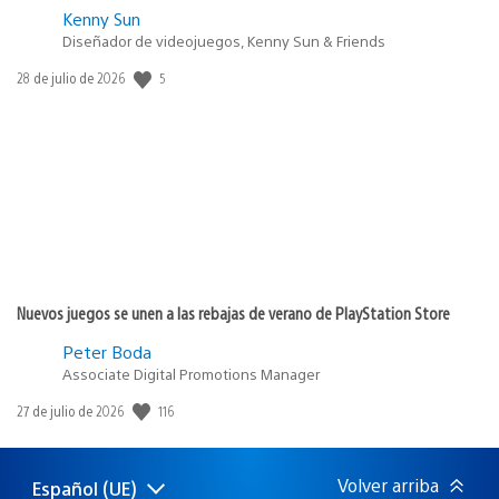
Kenny Sun
Diseñador de videojuegos, Kenny Sun & Friends
5
Fecha
28 de julio de 2026
de
publicación:
Nuevos juegos se unen a las rebajas de verano de PlayStation Store
Peter Boda
Associate Digital Promotions Manager
116
Fecha
27 de julio de 2026
de
publicación:
Volver arriba
Español (UE)
Selecciona
Región