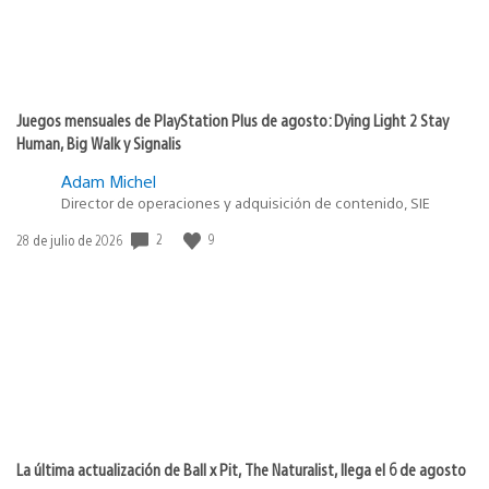
Juegos mensuales de PlayStation Plus de agosto: Dying Light 2 Stay
Human, Big Walk y Signalis
Adam Michel
Director de operaciones y adquisición de contenido, SIE
2
9
Fecha
28 de julio de 2026
de
publicación:
La última actualización de Ball x Pit, The Naturalist, llega el 6 de agosto