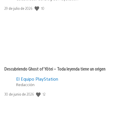
10
Fecha
29 de julio de 2026
de
publicación:
Descubriendo Ghost of Yōtei – Toda leyenda tiene un origen
El Equipo PlayStation
Redacción
12
Fecha
30 de junio de 2026
de
publicación: