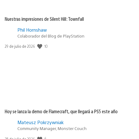
Nuestras impresiones de Silent Hill: Townfall
Phil Hornshaw
Colaborador del Blog de PlayStation
Fecha
10
29 de julio de 2026
de
publicación:
Hoy se lanza la demo de Flamecraft, que llegará a PS5 este año
Mateusz Pokrzywniak
Community Manager, Monster Couch
Fecha
6
28 de julio de 2026