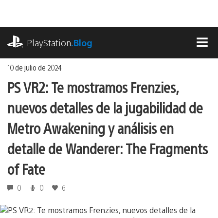
Ir
al
contenido
playstation.com
PlayStation
.Blog
MEN
10 de julio de 2024
PS VR2: Te mostramos Frenzies,
nuevos detalles de la jugabilidad de
Metro Awakening y análisis en
detalle de Wanderer: The Fragments
of Fate
0
0
6