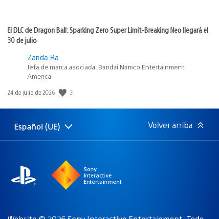
El DLC de Dragon Ball: Sparking Zero Super Limit-Breaking Neo llegará el
30 de julio
Zanda Ra
Jefa de marca asociada, Bandai Namco Entertainment
America
Fecha
3
24 de julio de 2026
de
publicación:
Volver arriba
Español (UE)
Selecciona
Región
una
actual:
región
Sony
Interactive
Entertainment
Website © 2026 Sony Interactive Entertainment. Todo