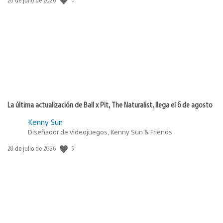
de
publicación:
La última actualización de Ball x Pit, The Naturalist, llega el 6 de agosto
Kenny Sun
Diseñador de videojuegos, Kenny Sun & Friends
Fecha
5
28 de julio de 2026
de
publicación: