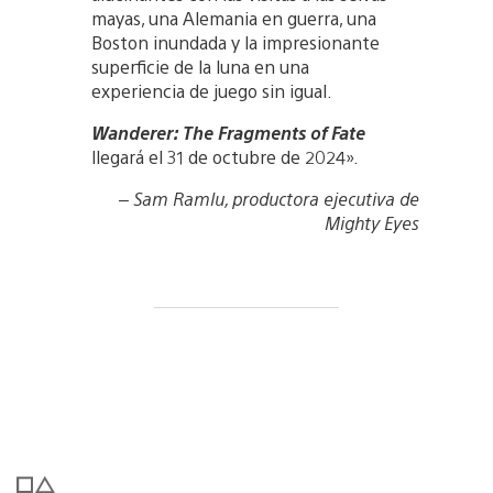
mayas, una Alemania en guerra, una
Boston inundada y la impresionante
superficie de la luna en una
experiencia de juego sin igual.
Wanderer: The Fragments of Fate
llegará el 31 de octubre de 2024».
– Sam Ramlu, productora ejecutiva de
Mighty Eyes
View
View
and
and
download
download
image
image