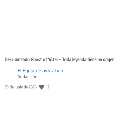
Descubriendo Ghost of Yōtei – Toda leyenda tiene un origen
El Equipo PlayStation
Redacción
Fecha
12
30 de junio de 2026
de
publicación: