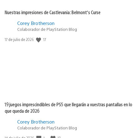
Nuestras impresiones de Castlevania: Belmont’s Curse
Corey Brotherson
Colaborador de PlayStation Blog
Fecha
17
17 de julio de 2026
de
publicación:
19 juegos imprescindibles de PS5 que llegarán a vuestras pantallas en lo
que queda de 2026
Corey Brotherson
Colaborador de PlayStation Blog
Fecha
1
13
14 de julio de 2026