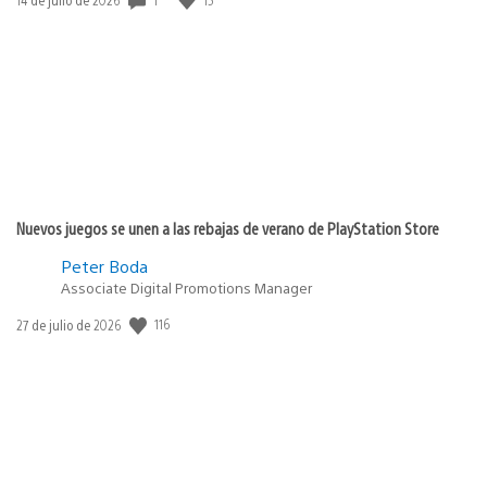
de
publicación:
Nuevos juegos se unen a las rebajas de verano de PlayStation Store
Peter Boda
Associate Digital Promotions Manager
Fecha
116
27 de julio de 2026
de
publicación: