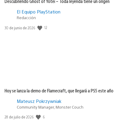
Descubriendo Ghost of Yōtei – Toda leyenda tiene un origen
El Equipo PlayStation
Redacción
12
Fecha
30 de junio de 2026
de
publicación:
Hoy se lanza la demo de Flamecraft, que llegará a PS5 este año
Mateusz Pokrzywniak
Community Manager, Monster Couch
6
Fecha
28 de julio de 2026
de
publicación: