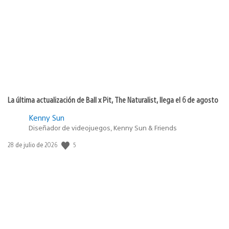
de
publicación:
La última actualización de Ball x Pit, The Naturalist, llega el 6 de agosto
Kenny Sun
Diseñador de videojuegos, Kenny Sun & Friends
5
Fecha
28 de julio de 2026
de
publicación: