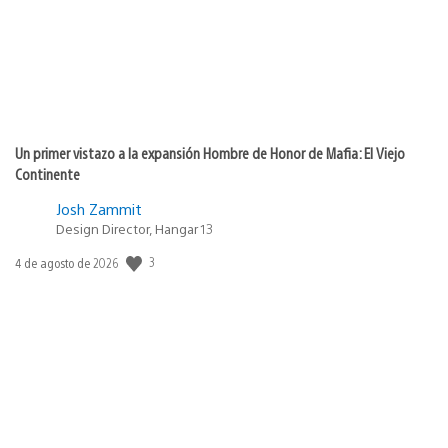
Un primer vistazo a la expansión Hombre de Honor de Mafia: El Viejo
Continente
Josh Zammit
Design Director, Hangar 13
3
Fecha
4 de agosto de 2026
de
publicación: