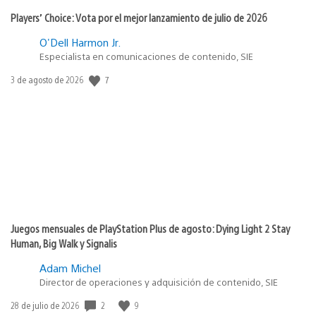
Players’ Choice: Vota por el mejor lanzamiento de julio de 2026
O'Dell Harmon Jr.
Especialista en comunicaciones de contenido, SIE
7
Fecha
3 de agosto de 2026
de
publicación:
Juegos mensuales de PlayStation Plus de agosto: Dying Light 2 Stay
Human, Big Walk y Signalis
Adam Michel
Director de operaciones y adquisición de contenido, SIE
2
9
Fecha
28 de julio de 2026