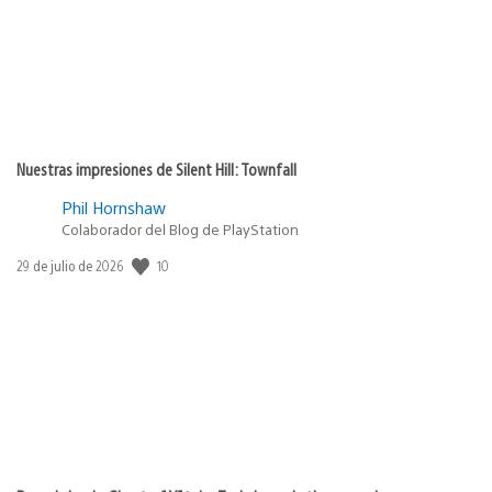
Nuestras impresiones de Silent Hill: Townfall
Phil Hornshaw
Colaborador del Blog de PlayStation
10
Fecha
29 de julio de 2026
de
publicación: