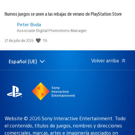
Nuevos juegos se unen a las rebajas de verano de PlayStation Store
Peter Boda
Associate Digital Promotions Manager
116
Fecha
27 de julio de 2026
de
publicación:
Volver arriba
Español (UE)
Selecciona
Región
una
actual:
región
Sony
Interactive
Entertainment
Website © 2026 Sony Interactive Entertainment. Todo
el contenido, títulos de juegos, nombres y direcciones
comerciales, marcas, artes e imaginería asociados
on