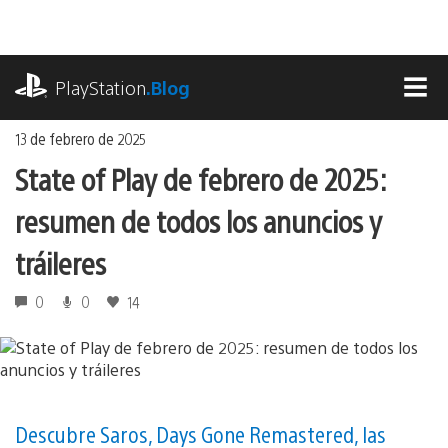
Ir
al
contenido
playstation.com
PlayStation
.Blog
MEN
13 de febrero de 2025
State of Play de febrero de 2025:
resumen de todos los anuncios y
tráileres
0
0
14
Descubre Saros, Days Gone Remastered, las