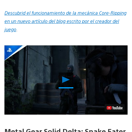
Descubrid el funcionamiento de la mecánica Core-Ripping
en un nuevo artículo del blog escrito por el creador del
juego
.
Reproducir
vídeo
Metal Gear Solid Delta: Snake Eater