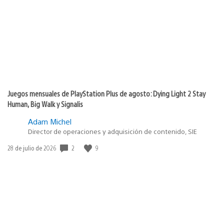
publicación:
Juegos mensuales de PlayStation Plus de agosto: Dying Light 2 Stay
Human, Big Walk y Signalis
Adam Michel
Director de operaciones y adquisición de contenido, SIE
Fecha
2
9
28 de julio de 2026
de
publicación: