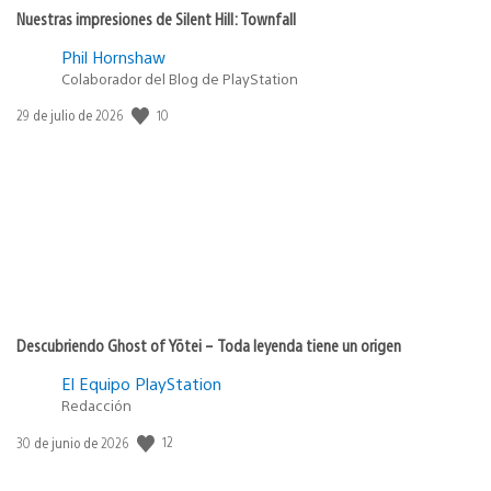
Nuestras impresiones de Silent Hill: Townfall
Phil Hornshaw
Colaborador del Blog de PlayStation
Fecha
10
29 de julio de 2026
de
publicación:
Descubriendo Ghost of Yōtei – Toda leyenda tiene un origen
El Equipo PlayStation
Redacción
Fecha
12
30 de junio de 2026
de
publicación: