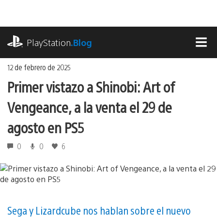
Ir
al
contenido
playstation.com
PlayStation
.Blog
MEN
12 de febrero de 2025
Primer vistazo a Shinobi: Art of
Vengeance, a la venta el 29 de
agosto en PS5
0
0
6
Sega y Lizardcube nos hablan sobre el nuevo