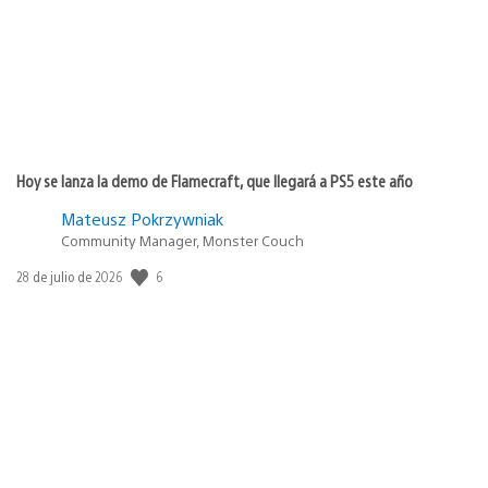
Hoy se lanza la demo de Flamecraft, que llegará a PS5 este año
Mateusz Pokrzywniak
Community Manager, Monster Couch
Fecha
6
28 de julio de 2026
de
publicación: