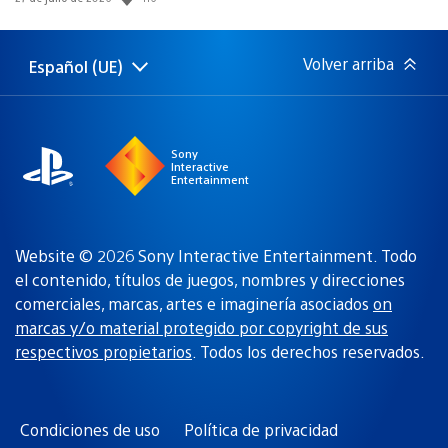
de
publicación:
Volver arriba
Español (UE)
Selecciona
Región
una
actual:
región
Sony
Interactive
Entertainment
Website © 2026 Sony Interactive Entertainment. Todo
el contenido, títulos de juegos, nombres y direcciones
comerciales, marcas, artes e imaginería asociados
on
marcas y/o material protegido por copyright de sus
respectivos propietarios
. Todos los derechos reservados.
Condiciones de uso
Política de privacidad