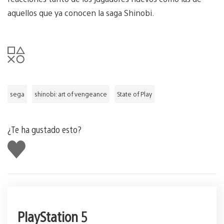
aquellos que ya conocen la saga Shinobi.
sega
shinobi: art of vengeance
State of Play
¿Te ha gustado esto?
Me
gusta
esto
PlayStation 5