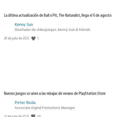
La última actualización de Ball x Pit, The Naturalist, llega el 6 de agosto
Kenny Sun
Diseñador de videojuegos, Kenny Sun & Friends
Fecha
5
28 de julio de 2026
de
publicación:
Nuevos juegos se unen a las rebajas de verano de PlayStation Store
Peter Boda
Associate Digital Promotions Manager
Fecha
116
27 de julio de 2026