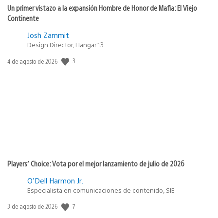
Un primer vistazo a la expansión Hombre de Honor de Mafia: El Viejo
Continente
Josh Zammit
Design Director, Hangar 13
Fecha
3
4 de agosto de 2026
de
publicación:
Players’ Choice: Vota por el mejor lanzamiento de julio de 2026
O'Dell Harmon Jr.
Especialista en comunicaciones de contenido, SIE
Fecha
7
3 de agosto de 2026
de