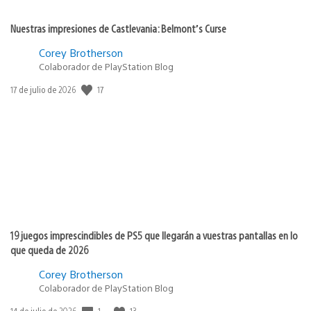
Nuestras impresiones de Castlevania: Belmont’s Curse
Corey Brotherson
Colaborador de PlayStation Blog
Fecha
17
17 de julio de 2026
de
publicación:
19 juegos imprescindibles de PS5 que llegarán a vuestras pantallas en lo
que queda de 2026
Corey Brotherson
Colaborador de PlayStation Blog
Fecha
1
13
14 de julio de 2026