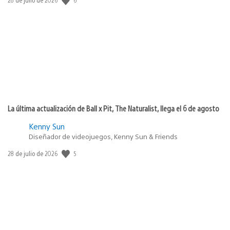
de
publicación:
La última actualización de Ball x Pit, The Naturalist, llega el 6 de agosto
Kenny Sun
Diseñador de videojuegos, Kenny Sun & Friends
Fecha
5
28 de julio de 2026
de
publicación: