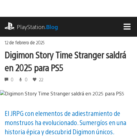
Ir
al
contenido
playstation.com
PlayStation
.Blog
MEN
12 de febrero de 2025
Digimon Story Time Stranger saldrá
en 2025 para PS5
0
0
22
El JRPG con elementos de adiestramiento de
monstruos ha evolucionado. Sumergíos en una
historia épica y descubrid Digimon únicos.