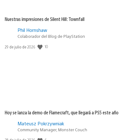
Nuestras impresiones de Silent Hill: Townfall
Phil Hornshaw
Colaborador del Blog de PlayStation
Fecha
10
29 de julio de 2026
de
publicación:
Hoy se lanza la demo de Flamecraft, que llegará a PS5 este año
Mateusz Pokrzywniak
Community Manager, Monster Couch
Fecha
6
28 de julio de 2026