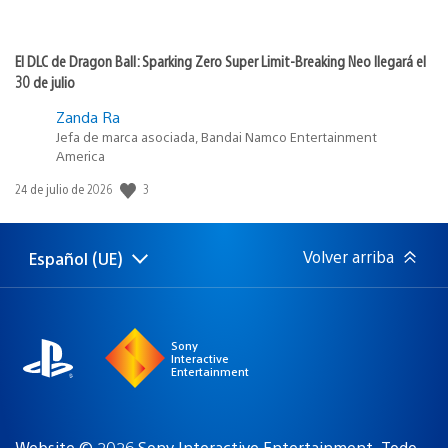
El DLC de Dragon Ball: Sparking Zero Super Limit-Breaking Neo llegará el
30 de julio
Zanda Ra
Jefa de marca asociada, Bandai Namco Entertainment
America
Fecha
3
24 de julio de 2026
de
publicación:
Volver arriba
Español (UE)
Selecciona
Región
una
actual:
región
Sony
Interactive
Entertainment
Website © 2026 Sony Interactive Entertainment. Todo