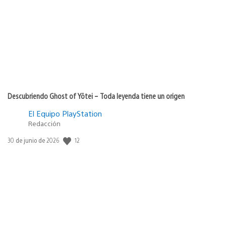
Descubriendo Ghost of Yōtei – Toda leyenda tiene un origen
El Equipo PlayStation
Redacción
Fecha
12
30 de junio de 2026
de
publicación: