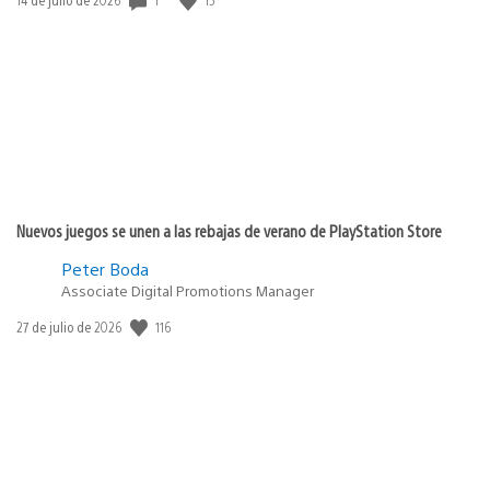
de
publicación:
Nuevos juegos se unen a las rebajas de verano de PlayStation Store
Peter Boda
Associate Digital Promotions Manager
Fecha
116
27 de julio de 2026
de
publicación: