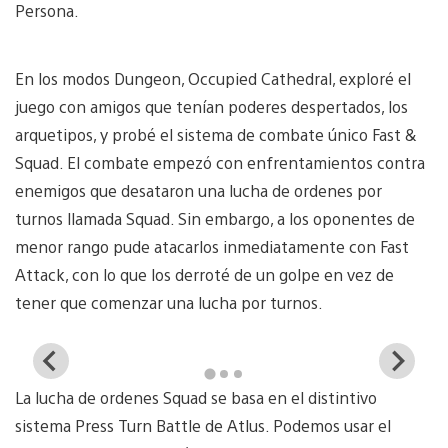
Persona.
En los modos Dungeon, Occupied Cathedral, exploré el
juego con amigos que tenían poderes despertados, los
arquetipos, y probé el sistema de combate único Fast &
Squad. El combate empezó con enfrentamientos contra
enemigos que desataron una lucha de ordenes por
turnos llamada Squad. Sin embargo, a los oponentes de
menor rango pude atacarlos inmediatamente con Fast
Attack, con lo que los derroté de un golpe en vez de
tener que comenzar una lucha por turnos.
View
Vi
and
a
La lucha de ordenes Squad se basa en el distintivo
download
d
image
i
sistema Press Turn Battle de Atlus. Podemos usar el