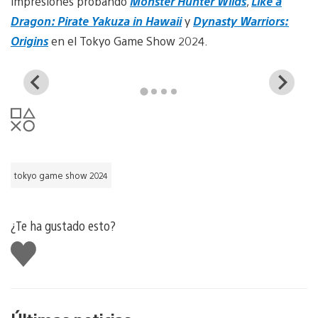
impresiones probando
Monster Hunter Wilds
,
Like a
Dragon: Pirate Yakuza in Hawaii
y
Dynasty Warriors:
Origins
en el Tokyo Game Show 2024.
View
Vi
and
a
download
d
image
i
tokyo game show 2024
¿Te ha gustado esto?
Me
gusta
esto