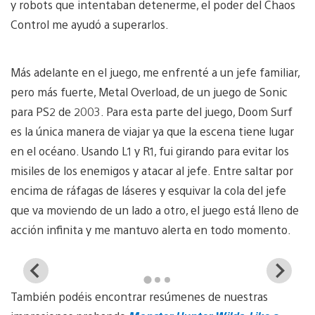
y robots que intentaban detenerme, el poder del Chaos
Control me ayudó a superarlos.
Más adelante en el juego, me enfrenté a un jefe familiar,
pero más fuerte, Metal Overload, de un juego de Sonic
para PS2 de 2003. Para esta parte del juego, Doom Surf
es la única manera de viajar ya que la escena tiene lugar
en el océano. Usando L1 y R1, fui girando para evitar los
misiles de los enemigos y atacar al jefe. Entre saltar por
encima de ráfagas de láseres y esquivar la cola del jefe
que va moviendo de un lado a otro, el juego está lleno de
acción infinita y me mantuvo alerta en todo momento.
View
Vi
and
a
También podéis encontrar resúmenes de nuestras
download
d
image
i