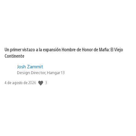
Un primer vistazo a la expansión Hombre de Honor de Mafia: El Viejo
Continente
Josh Zammit
Design Director, Hangar 13
Fecha
3
4 de agosto de 2026
de
publicación: