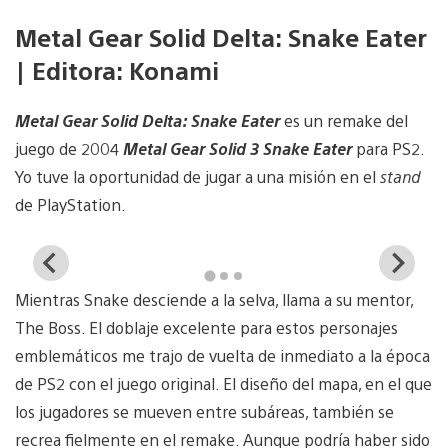
Metal Gear Solid Delta: Snake Eater
| Editora: Konami
Metal Gear Solid Delta: Snake Eater
es un remake del
juego de 2004
Metal Gear Solid 3 Snake Eater
para PS2.
Yo tuve la oportunidad de jugar a una misión en el
stand
de PlayStation.
View
Vi
and
a
Mientras Snake desciende a la selva, llama a su mentor,
download
d
image
i
The Boss. El doblaje excelente para estos personajes
emblemáticos me trajo de vuelta de inmediato a la época
de PS2 con el juego original. El diseño del mapa, en el que
los jugadores se mueven entre subáreas, también se
recrea fielmente en el remake. Aunque podría haber sido