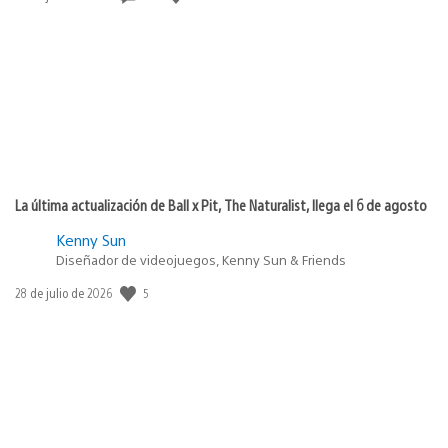
de
publicación:
La última actualización de Ball x Pit, The Naturalist, llega el 6 de agosto
Kenny Sun
Diseñador de videojuegos, Kenny Sun & Friends
Fecha
5
28 de julio de 2026
de
publicación: