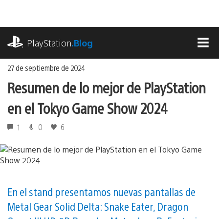
Ir
al
contenido
playstation.com
PlayStation
.Blog
MEN
27 de septiembre de 2024
Resumen de lo mejor de PlayStation
en el Tokyo Game Show 2024
1
0
6
En el stand presentamos nuevas pantallas de
Metal Gear Solid Delta: Snake Eater, Dragon