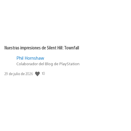
Nuestras impresiones de Silent Hill: Townfall
Phil Hornshaw
Colaborador del Blog de PlayStation
Fecha
10
29 de julio de 2026
de
publicación: