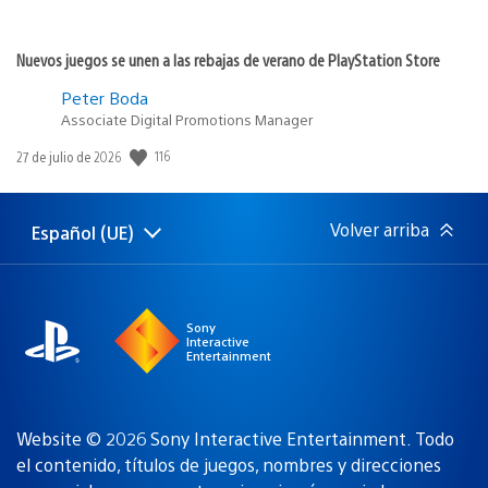
Nuevos juegos se unen a las rebajas de verano de PlayStation Store
Peter Boda
Associate Digital Promotions Manager
Fecha
116
27 de julio de 2026
de
publicación:
Volver arriba
Español (UE)
Selecciona
Región
una
actual:
región
Sony
Interactive
Entertainment
Website © 2026 Sony Interactive Entertainment. Todo
el contenido, títulos de juegos, nombres y direcciones