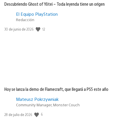
Descubriendo Ghost of Yōtei – Toda leyenda tiene un origen
El Equipo PlayStation
Redacción
Fecha
12
30 de junio de 2026
de
publicación:
Hoy se lanza la demo de Flamecraft, que llegará a PS5 este año
Mateusz Pokrzywniak
Community Manager, Monster Couch
Fecha
6
28 de julio de 2026
de
publicación: