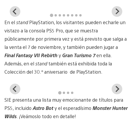
View
Vi
and
a
En el
stand
PlayStation, los visitantes pueden echarle un
download
d
image
i
vistazo a la consola PS5 Pro, que se muestra
públicamente por primera vez y está previsto que salga a
la venta el 7 de noviembre, y también pueden jugar a
Final Fantasy VII Rebirth
y
Gran Turismo 7
en ella.
Además, en el
stand
también está exhibida toda la
Colección del 30.º aniversario de PlayStation.
View
Vi
and
a
SIE presenta una lista muy emocionante de títulos para
download
d
image
i
PS5, incluido
Astro Bot
y el esperadísimo
Monster Hunter
Wilds
. ¡Veámoslo todo en detalle!