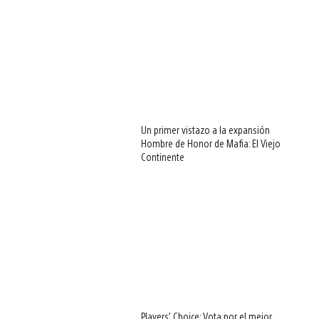
Un primer vistazo a la expansión
Hombre de Honor de Mafia: El Viejo
Continente
Players’ Choice: Vota por el mejor