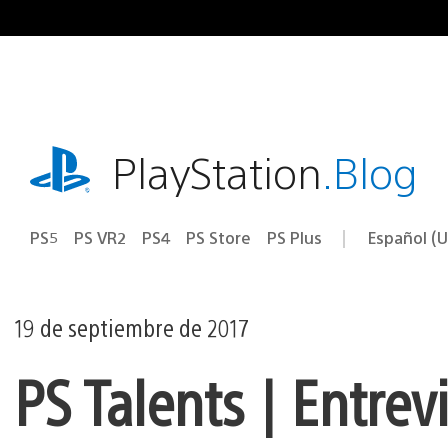
Ir
al
contenido
playstation.com
PlayStation
.Blog
PS5
PS VR2
PS4
PS Store
PS Plus
Español (U
Seleccion
Región
una
actual:
región
19 de septiembre de 2017
PS Talents | Entre