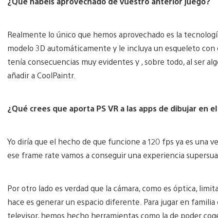
¿Qué habéis aprovechado de vuestro anterior juego?
Realmente lo único que hemos aprovechado es la tecnologí
modelo 3D automáticamente y le incluya un esqueleto con el 
tenía consecuencias muy evidentes y , sobre todo, al ser a
añadir a CoolPaintr.
¿Qué crees que aporta PS VR a las apps de dibujar en el
Yo diría que el hecho de que funcione a 120 fps ya es una 
ese frame rate vamos a conseguir una experiencia supersuav
Por otro lado es verdad que la cámara, como es óptica, limit
hace es generar un espacio diferente. Para jugar en familia
televisor, hemos hecho herramientas como la de poder coger