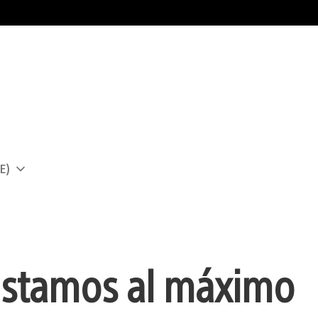
E)
a
vistamos al máximo