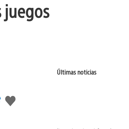
s juegos
Últimas noticias
e
Me
gusta
esto