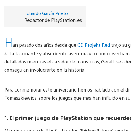
Eduardo García Prieto
Redactor de PlayStation.es
H
an pasado dos años desde que
CD Projekt Red
trajo su g
4. La fascinante y absorbente aventura vio como invertíamo
detallados mientras el cazador de monstruos, Geralt, se ad
conseguían involucrarte en la historia.
Para conmemorar este aniversario hemos hablado con el dir
Tomaszkiewicz, sobre los juegos que más han influido en su
1.
El primer juego de PlayStation que recuerde
Mi primer juego de PlayStation fue
Tekken 3
. Jugué mucho a