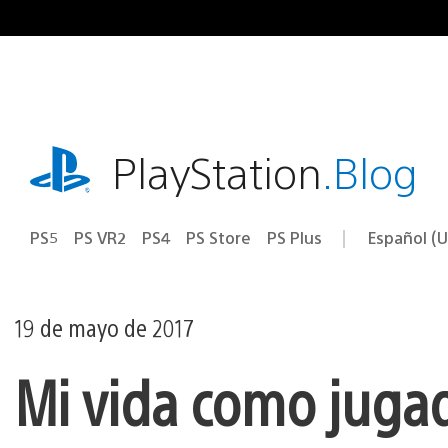
Ir
al
contenido
playstation.com
PlayStation
.Blog
PS5
PS VR2
PS4
PS Store
PS Plus
Español (U
Seleccion
Región
una
actual:
región
19 de mayo de 2017
Mi vida como juga