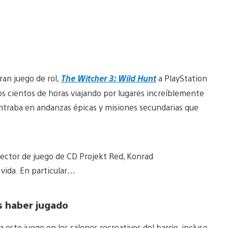
ran juego de rol,
The Witcher 3: Wild Hunt
a PlayStation
s cientos de horas viajando por lugares increíblemente
entraba en andanzas épicas y misiones secundarias que
ector de juego de CD Projekt Red, Konrad
 vida. En particular…
s haber jugado
 este juego en los salones recreativos del barrio, incluso