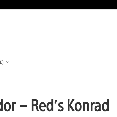
E)
a
dor – Red’s Konrad