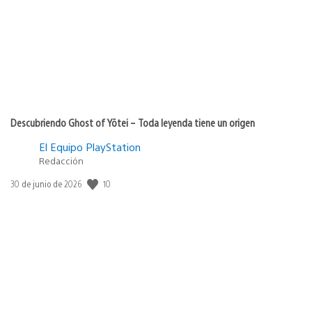
Descubriendo Ghost of Yōtei – Toda leyenda tiene un origen
El Equipo PlayStation
Redacción
10
Fecha
30 de junio de 2026
de
publicación: