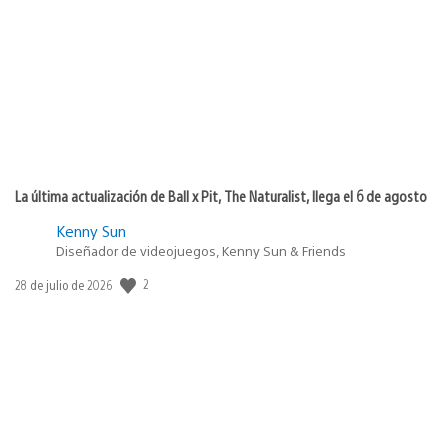
de
publicación:
La última actualización de Ball x Pit, The Naturalist, llega el 6 de agosto
Kenny Sun
Diseñador de videojuegos, Kenny Sun & Friends
2
Fecha
28 de julio de 2026
de
publicación: