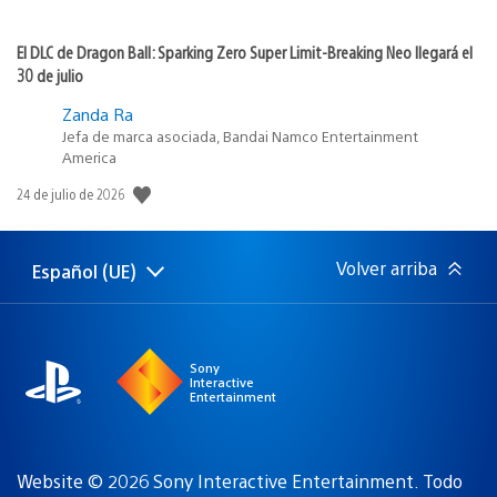
El DLC de Dragon Ball: Sparking Zero Super Limit-Breaking Neo llegará el
30 de julio
Zanda Ra
Jefa de marca asociada, Bandai Namco Entertainment
America
Fecha
24 de julio de 2026
de
publicación:
Volver arriba
Español (UE)
Selecciona
Región
una
actual:
región
Sony
Interactive
Entertainment
Website © 2026 Sony Interactive Entertainment. Todo