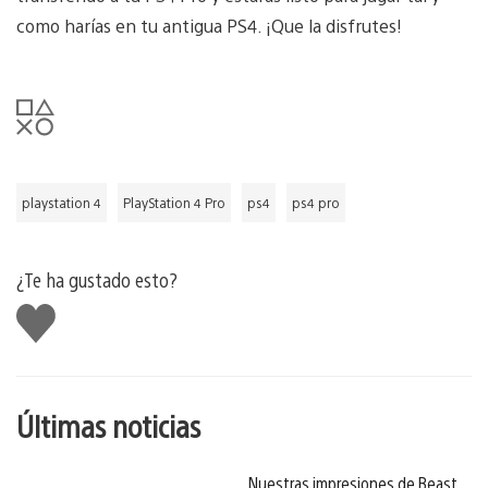
como harías en tu antigua PS4. ¡Que la disfrutes!
playstation 4
PlayStation 4 Pro
ps4
ps4 pro
¿Te ha gustado esto?
Me
gusta
esto
Últimas noticias
Nuestras impresiones de Beast