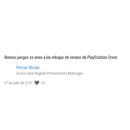
de
publicación:
Nuevos juegos se unen a las rebajas de verano de PlayStation Store
Peter Boda
Associate Digital Promotions Manager
112
Fecha
27 de julio de 2026
de
publicación: