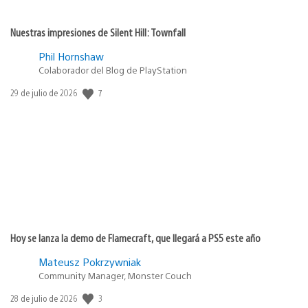
Nuestras impresiones de Silent Hill: Townfall
Phil Hornshaw
Colaborador del Blog de PlayStation
7
Fecha
29 de julio de 2026
de
publicación:
Hoy se lanza la demo de Flamecraft, que llegará a PS5 este año
Mateusz Pokrzywniak
Community Manager, Monster Couch
3
Fecha
28 de julio de 2026