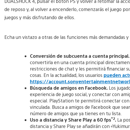
DUALSHOCK 4, pulsar el botón PS y volver a retomar la acci
de reposo y, al volver a encenderlo, comenzarás el juego po
juegos y más disfrutando de ellos.
Echa un vistazo a otras de las funciones más demandadas y
Conversión de subcuenta a cuenta principal.
convertirla en una cuenta principal directamente
restricciones de chat y les permitirá financiar 
cosas. En la actualidad, los usuarios
pueden actu
https://account.sonyentertainmentnetwor
Búsqueda de amigos en Facebook.
Los jugad
experiencia de juego social, y conectar con ami
especial. PlayStation te permitirá conectar co
vinculada. Busca a amigos de Facebook que se
número de amigos que ya tienes en tu lista.
*2
Uso a distancia y Share Play a 60 fps
.
La pos
distancia y Share Play se añadirán con «Yukimu