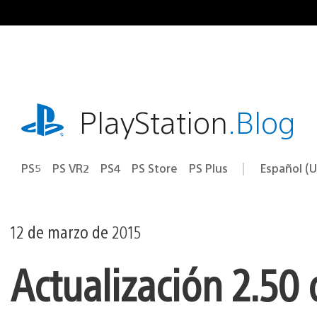
Ir
al
contenido
playstation.com
PlayStation
.Blog
PS5
PS VR2
PS4
PS Store
PS Plus
Español (U
Seleccion
Región
una
actual:
región
12 de marzo de 2015
Actualización 2.50