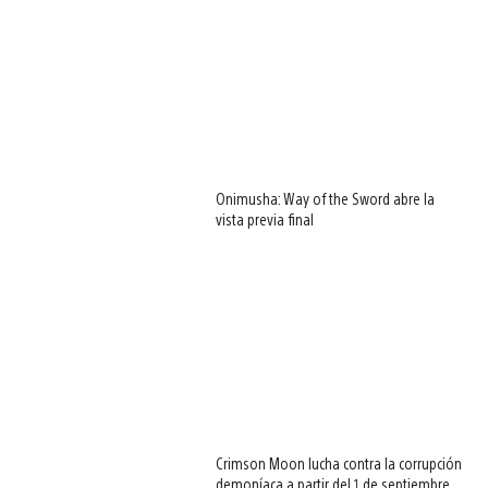
Onimusha: Way of the Sword abre la
vista previa final
Crimson Moon lucha contra la corrupción
demoníaca a partir del 1 de septiembre