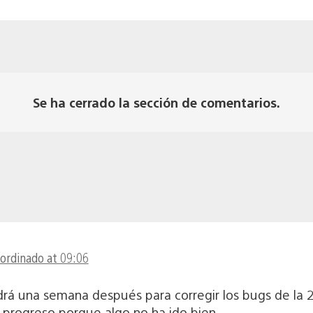
Se ha cerrado la sección de comentarios.
oordinado at 09:06
aldrá una semana después para corregir los bugs de la
l progreso porque algo no ha ido bien.