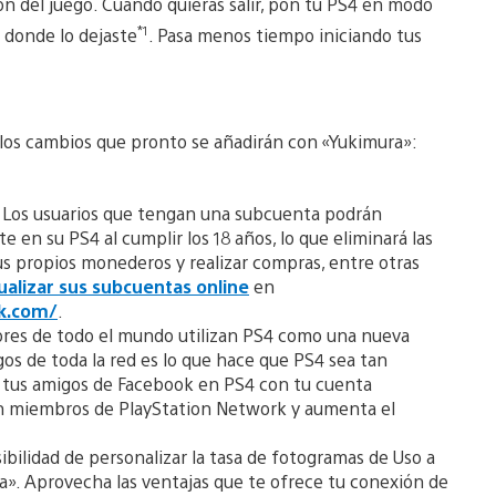
ón del juego. Cuando quieras salir, pon tu PS4 en modo
*1
r donde lo dejaste
. Pasa menos tiempo iniciando tus
 los cambios que pronto se añadirán con «Yukimura»:
Los usuarios que tengan una subcuenta podrán
 en su PS4 al cumplir los 18 años, lo que eliminará las
sus propios monederos y realizar compras, entre otras
alizar sus subcuentas online
en
k.com/
.
ores de todo el mundo utilizan PS4 como una nueva
gos de toda la red es lo que hace que PS4 sea tan
n tus amigos de Facebook en PS4 con tu cuenta
an miembros de PlayStation Network y aumenta el
ibilidad de personalizar la tasa de fotogramas de Uso a
ra». Aprovecha las ventajas que te ofrece tu conexión de