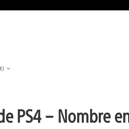
E)
a
 de PS4 – Nombre en