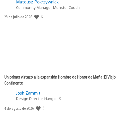
Mateusz Pokrzywniak
Community Manager, Monster Couch
6
Fecha
28 de julio de 2026
de
publicación:
Un primer vistazo a la expansión Hombre de Honor de Mafia: El Viejo
Continente
Josh Zammit
Design Director, Hangar 13
3
Fecha
4 de agosto de 2026
de
publicación: