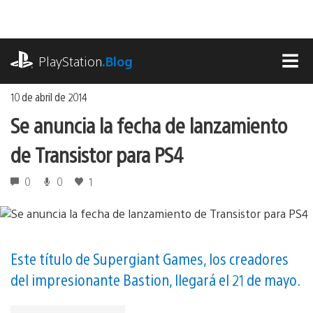
Ir
al
contenido
playstation.com
PlayStation
.Blog
MEN
10 de abril de 2014
Se anuncia la fecha de lanzamiento
de Transistor para PS4
0
0
1
Este título de Supergiant Games, los creadores
del impresionante Bastion, llegará el 21 de mayo.