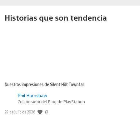
Historias que son tendencia
Nuestras impresiones de Silent Hill: Townfall
Phil Hornshaw
Colaborador del Blog de PlayStation
10
Fecha
29 de julio de 2026
de
publicación: