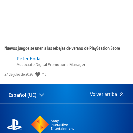
Nuevos juegos se unen a las rebajas de verano de PlayStation Store
Peter Boda
Associate Digital Promotions Manager
116
Fecha
27 de julio de 2026
de
publicación:
Volver arriba
Español (UE)
Selecciona
Región
una
actual:
región
Sony
Interactive
Entertainment