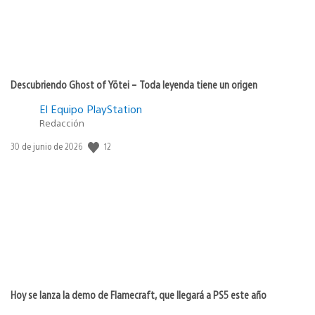
Descubriendo Ghost of Yōtei – Toda leyenda tiene un origen
El Equipo PlayStation
Redacción
12
Fecha
30 de junio de 2026
de
publicación:
Hoy se lanza la demo de Flamecraft, que llegará a PS5 este año