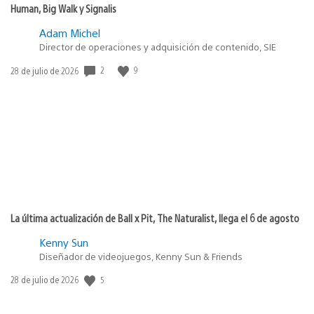
Human, Big Walk y Signalis
Adam Michel
Director de operaciones y adquisición de contenido, SIE
2
9
Fecha
28 de julio de 2026
de
publicación:
La última actualización de Ball x Pit, The Naturalist, llega el 6 de agosto
Kenny Sun
Diseñador de videojuegos, Kenny Sun & Friends
5
Fecha
28 de julio de 2026
de
publicación: