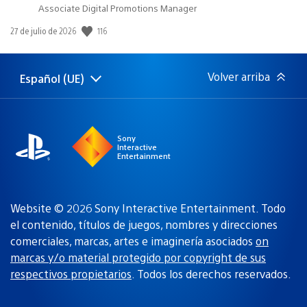
Associate Digital Promotions Manager
116
Fecha
27 de julio de 2026
de
publicación:
Volver arriba
Español (UE)
Selecciona
Región
una
actual:
región
Sony
Interactive
Entertainment
Website © 2026 Sony Interactive Entertainment. Todo
el contenido, títulos de juegos, nombres y direcciones
comerciales, marcas, artes e imaginería asociados
on
marcas y/o material protegido por copyright de sus
respectivos propietarios
. Todos los derechos reservados.