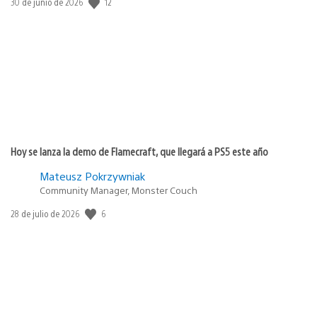
12
Fecha
30 de junio de 2026
de
publicación:
Hoy se lanza la demo de Flamecraft, que llegará a PS5 este año
Mateusz Pokrzywniak
Community Manager, Monster Couch
6
Fecha
28 de julio de 2026
de
publicación: