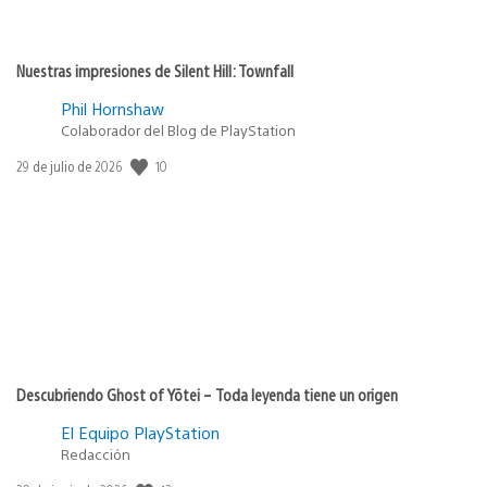
Nuestras impresiones de Silent Hill: Townfall
Phil Hornshaw
Colaborador del Blog de PlayStation
10
Fecha
29 de julio de 2026
de
publicación:
Descubriendo Ghost of Yōtei – Toda leyenda tiene un origen
El Equipo PlayStation
Redacción