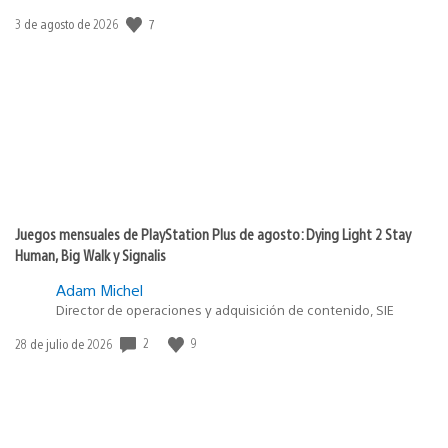
7
Fecha
3 de agosto de 2026
de
publicación:
Juegos mensuales de PlayStation Plus de agosto: Dying Light 2 Stay
Human, Big Walk y Signalis
Adam Michel
Director de operaciones y adquisición de contenido, SIE
2
9
Fecha
28 de julio de 2026
de
publicación: