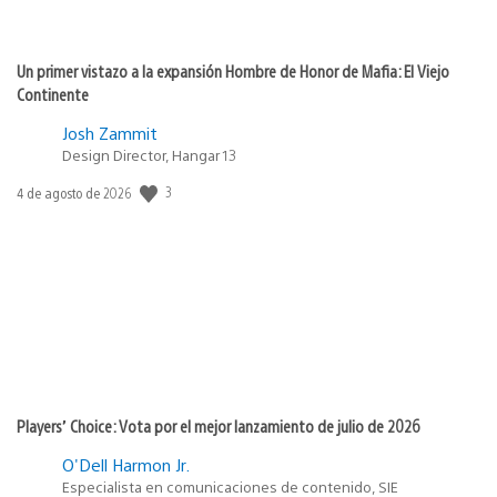
Un primer vistazo a la expansión Hombre de Honor de Mafia: El Viejo
Continente
Josh Zammit
Design Director, Hangar 13
3
Fecha
4 de agosto de 2026
de
publicación:
Players’ Choice: Vota por el mejor lanzamiento de julio de 2026
O'Dell Harmon Jr.
Especialista en comunicaciones de contenido, SIE