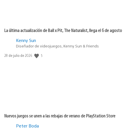
La última actualización de Ball x Pit, The Naturalist, llega el 6 de agosto
Kenny Sun
Diseñador de videojuegos, Kenny Sun & Friends
5
Fecha
28 de julio de 2026
de
publicación:
Nuevos juegos se unen a las rebajas de verano de PlayStation Store
Peter Boda