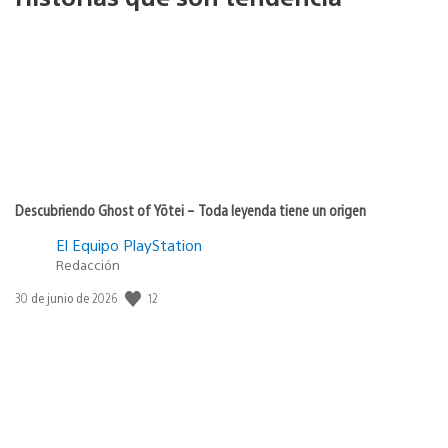
Descubriendo Ghost of Yōtei – Toda leyenda tiene un origen
El Equipo PlayStation
Redacción
12
Fecha
30 de junio de 2026
de
publicación: