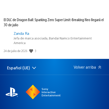
El DLC de Dragon Ball: Sparking Zero Super Limit-Breaking Neo llegará el
30 de julio
Zanda Ra
Jefa de marca asociada, Bandai Namco Entertainment
America
3
Fecha
24 de julio de 2026
de
publicación:
Volver arriba
Español (UE)
Selecciona
Región
una
actual:
región
Sony
Interactive
Entertainment