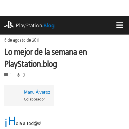
Ir
al
contenido
playstation.com
PlayStation
.Blog
MEN
6 de agosto de 2011
Lo mejor de la semana en
PlayStation.blog
1
0
Manu Álvarez
Colaborador
¡H
ola a tod@s!