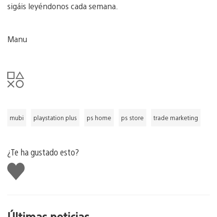
sigáis leyéndonos cada semana.
Manu
mubi
playstation plus
ps home
ps store
trade marketing
¿Te ha gustado esto?
Me
gusta
esto
Últimas noticias