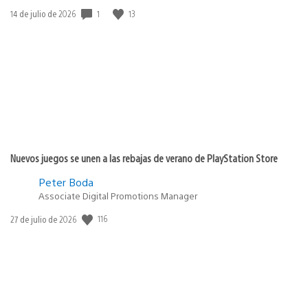
1
13
Fecha
14 de julio de 2026
de
publicación:
Nuevos juegos se unen a las rebajas de verano de PlayStation Store
Peter Boda
Associate Digital Promotions Manager
116
Fecha
27 de julio de 2026
de
publicación: