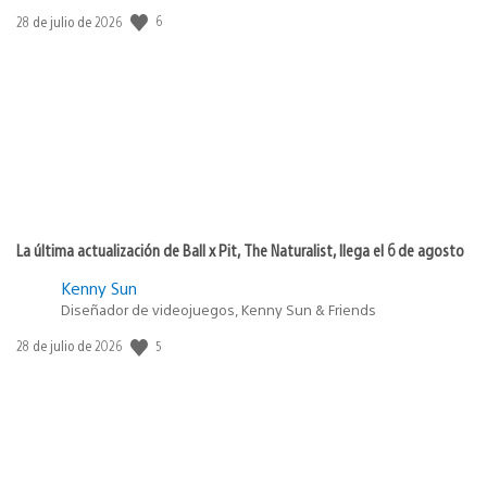
6
Fecha
28 de julio de 2026
de
publicación:
La última actualización de Ball x Pit, The Naturalist, llega el 6 de agosto
Kenny Sun
Diseñador de videojuegos, Kenny Sun & Friends
5
Fecha
28 de julio de 2026
de
publicación: