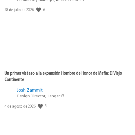
6
Fecha
28 de julio de 2026
de
publicación:
Un primer vistazo a la expansión Hombre de Honor de Mafia: El Viejo
Continente
Josh Zammit
Design Director, Hangar 13
3
Fecha
4 de agosto de 2026
de
publicación: