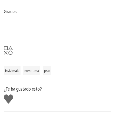
Gracias.
invizimals
novarama
psp
¿Te ha gustado esto?
Me
gusta
esto