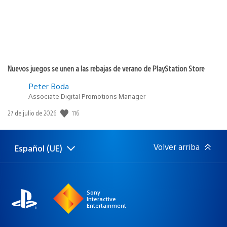
Nuevos juegos se unen a las rebajas de verano de PlayStation Store
Peter Boda
Associate Digital Promotions Manager
116
Fecha
27 de julio de 2026
de
publicación:
Volver arriba
Español (UE)
Selecciona
Región
una
actual:
región
Sony
Interactive
Entertainment