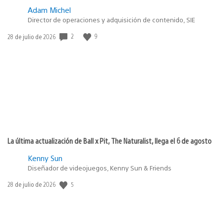
Adam Michel
Director de operaciones y adquisición de contenido, SIE
2
9
Fecha
28 de julio de 2026
de
publicación:
La última actualización de Ball x Pit, The Naturalist, llega el 6 de agosto
Kenny Sun
Diseñador de videojuegos, Kenny Sun & Friends
5
Fecha
28 de julio de 2026
de
publicación: