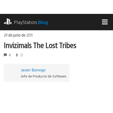
Ir
al
contenido
playstation.com
PlayStation
.Blog
MEN
29 de junio de 2011
Invizimals The Lost Tribes
4
0
Javier Borrego
Jefe de Producto de Software