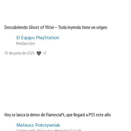
Descubriendo Ghost of Yōtei – Toda leyenda tiene un origen
El Equipo PlayStation
Redacción
12
Fecha
30 de junio de 2026
de
publicación:
Hoy se lanza la demo de Flamecraft, que llegará a PS5 este año
Mateusz Pokrzywniak
Community Manager, Monster Couch