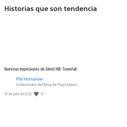
Historias que son tendencia
Nuestras impresiones de Silent Hill: Townfall
Phil Hornshaw
Colaborador del Blog de PlayStation
10
Fecha
29 de julio de 2026
de
publicación: