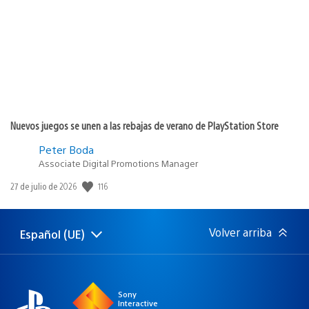
publicación:
Nuevos juegos se unen a las rebajas de verano de PlayStation Store
Peter Boda
Associate Digital Promotions Manager
116
Fecha
27 de julio de 2026
de
publicación:
Volver arriba
Español (UE)
Selecciona
Región
una
actual:
región
Sony
Interactive