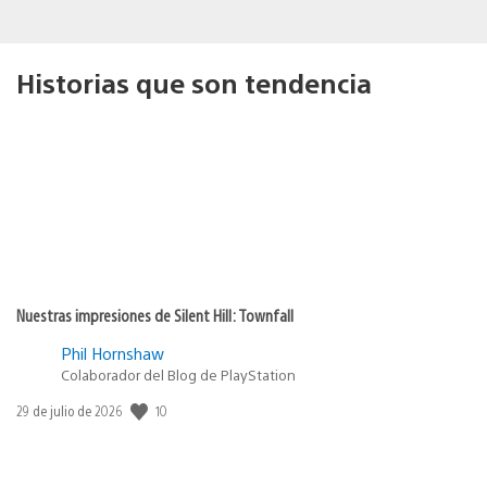
Historias que son tendencia
Nuestras impresiones de Silent Hill: Townfall
Phil Hornshaw
Colaborador del Blog de PlayStation
10
Fecha
29 de julio de 2026
de
publicación: