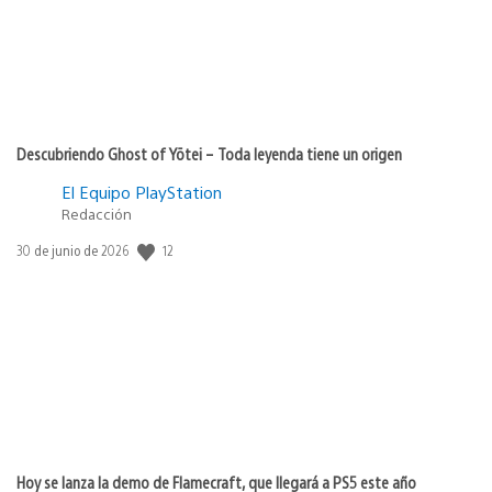
Descubriendo Ghost of Yōtei – Toda leyenda tiene un origen
El Equipo PlayStation
Redacción
12
Fecha
30 de junio de 2026
de
publicación:
Hoy se lanza la demo de Flamecraft, que llegará a PS5 este año