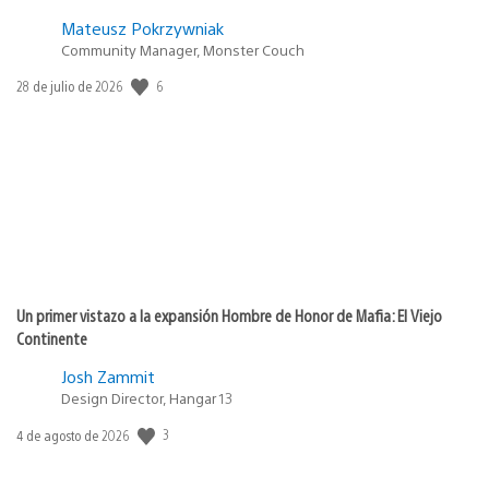
Mateusz Pokrzywniak
Community Manager, Monster Couch
6
Fecha
28 de julio de 2026
de
publicación:
Un primer vistazo a la expansión Hombre de Honor de Mafia: El Viejo
Continente
Josh Zammit
Design Director, Hangar 13
3
Fecha
4 de agosto de 2026
de
publicación: