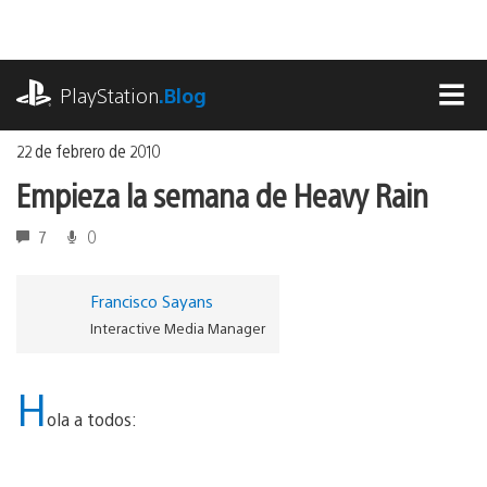
Ir
al
contenido
playstation.com
PlayStation
.Blog
MEN
22 de febrero de 2010
Empieza la semana de Heavy Rain
7
0
Francisco Sayans
Interactive Media Manager
H
ola a todos: