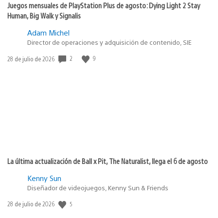
Juegos mensuales de PlayStation Plus de agosto: Dying Light 2 Stay
Human, Big Walk y Signalis
Adam Michel
Director de operaciones y adquisición de contenido, SIE
2
9
Fecha
28 de julio de 2026
de
publicación:
La última actualización de Ball x Pit, The Naturalist, llega el 6 de agosto
Kenny Sun
Diseñador de videojuegos, Kenny Sun & Friends
5
Fecha
28 de julio de 2026
de