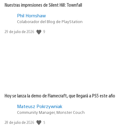
Nuestras impresiones de Silent Hill: Townfall
Phil Hornshaw
Colaborador del Blog de PlayStation
Fecha
9
29 de julio de 2026
de
publicación:
Hoy se lanza la demo de Flamecraft, que llegará a PS5 este año
Mateusz Pokrzywniak
Community Manager, Monster Couch
Fecha
5
28 de julio de 2026
de
publicación: