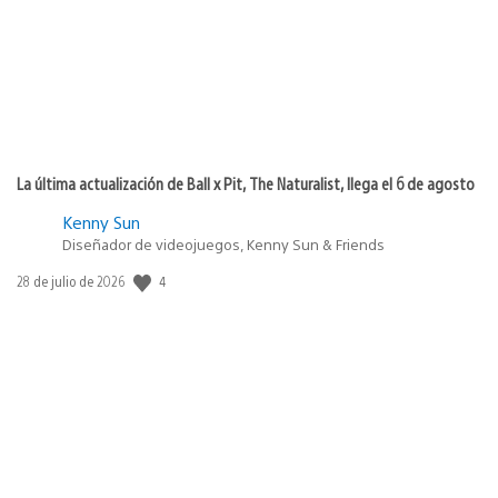
La última actualización de Ball x Pit, The Naturalist, llega el 6 de agosto
Kenny Sun
Diseñador de videojuegos, Kenny Sun & Friends
Fecha
4
28 de julio de 2026
de
publicación: