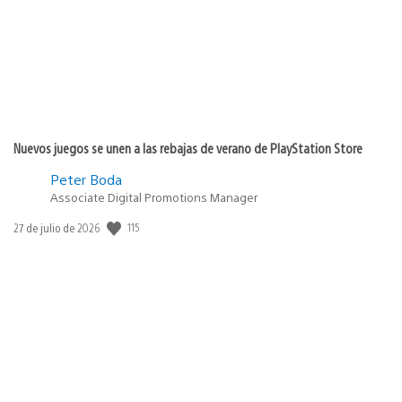
Nuevos juegos se unen a las rebajas de verano de PlayStation Store
Peter Boda
Associate Digital Promotions Manager
Fecha
115
27 de julio de 2026
de
publicación: