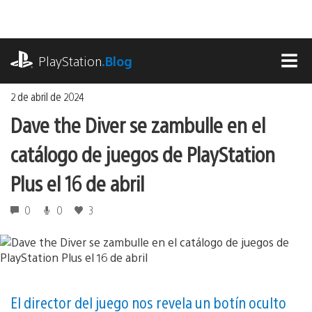
Ir
al
contenido
playstation.com
PlayStation
.Blog
MEN
2 de abril de 2024
Dave the Diver se zambulle en el
catálogo de juegos de PlayStation
Plus el 16 de abril
0
0
3
El director del juego nos revela un botín oculto