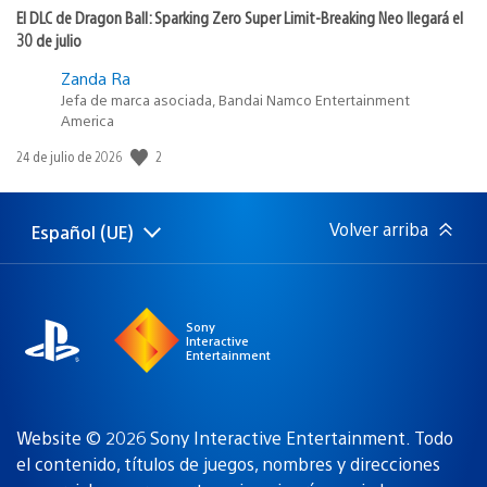
El DLC de Dragon Ball: Sparking Zero Super Limit-Breaking Neo llegará el
30 de julio
Zanda Ra
Jefa de marca asociada, Bandai Namco Entertainment
America
Fecha
2
24 de julio de 2026
de
publicación:
Volver arriba
Español (UE)
Selecciona
Región
una
actual:
región
Sony
Interactive
Entertainment
Website © 2026 Sony Interactive Entertainment. Todo
el contenido, títulos de juegos, nombres y direcciones