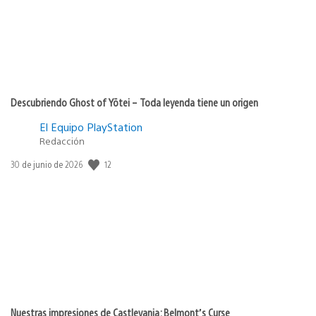
Descubriendo Ghost of Yōtei – Toda leyenda tiene un origen
El Equipo PlayStation
Redacción
Fecha
12
30 de junio de 2026
de
publicación:
Nuestras impresiones de Castlevania: Belmont’s Curse