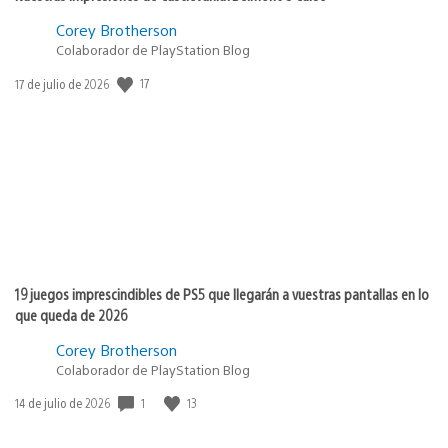
Corey Brotherson
Colaborador de PlayStation Blog
Fecha
17
17 de julio de 2026
de
publicación:
19 juegos imprescindibles de PS5 que llegarán a vuestras pantallas en lo
que queda de 2026
Corey Brotherson
Colaborador de PlayStation Blog
Fecha
1
13
14 de julio de 2026
de
publicación: