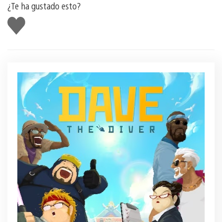
¿Te ha gustado esto?
Me
gusta
esto