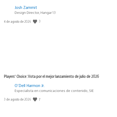
Josh Zammit
Design Director, Hangar 13
Fecha
3
4 de agosto de 2026
de
publicación:
Players’ Choice: Vota por el mejor lanzamiento de julio de 2026
O'Dell Harmon Jr.
Especialista en comunicaciones de contenido, SIE
Fecha
7
3 de agosto de 2026
de
publicación: