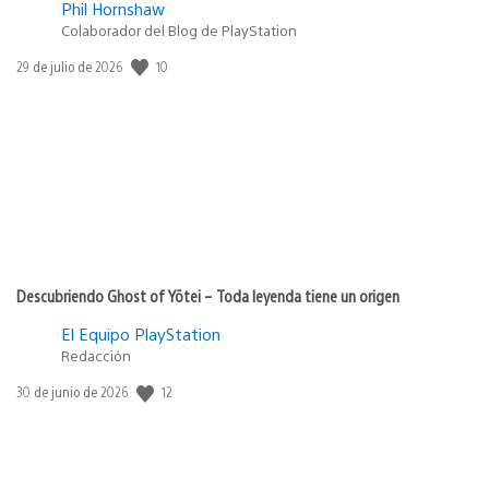
Phil Hornshaw
Colaborador del Blog de PlayStation
Fecha
10
29 de julio de 2026
de
publicación:
Descubriendo Ghost of Yōtei – Toda leyenda tiene un origen
El Equipo PlayStation
Redacción
Fecha
12
30 de junio de 2026
de
publicación: