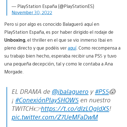
— PlayStation España (@PlayStationES)
November 30, 2022
Pero si por algo es conocido Balagueró aquí en
PlayStation España, es por haber dirigido el rodaje de
Unboxing
, el thriller en el que se vio inmerso Ibai en
pleno directo y que podéis ver
aquí
. Como recompensa a
su trabajo bien hecho, esperaba recibir una PS5 y tuvo
una pequeña decepción, tal y como le contaba a Ana
Morgade.
EL DRAMA de
@jbalaguero
y
#PS5
😱
¡
#ConexiónPlaySHOW5
en nuestro
TWITCH👉
https://t.co/dlzLOgldXS
!
pic.twitter.com/Z7UeMFaDwM