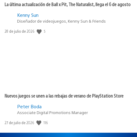
La última actualización de Ball x Pit, The Naturalist, llega el 6 de agosto
Kenny Sun
Diseñador de videojuegos, Kenny Sun & Friends
Fecha
5
28 de julio de 2026
de
publicación:
Nuevos juegos se unen a las rebajas de verano de PlayStation Store
Peter Boda
Associate Digital Promotions Manager
Fecha
116
27 de julio de 2026
de
publicación: