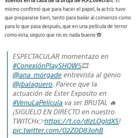
Sueños en la casa de la bruja de H.P.Lovecraft
. Él
mismo confirmó que para hacer el papel, la actriz tuvo
que prepararse bien, tanto para bailar al comienzo como
para lo que pasa después, que en una película de terror
como esta, seguro que no es nada bueno 🙈.
ESPECTACULAR momentazo en
#ConexiónPlaySHOW5
🎞️
@ana_morgade
entrevista al genio
@jbalaguero
. Parece que la
actuación de Ester Exposito en
#VenuLaPelícula
va ser BRUTAL 🔥
¡SIGUELO EN DIRECTO en nuestro
TWITCH👉
https://t.co/dlzLOgldXS
!
pic.twitter.com/02ZDD83ohB