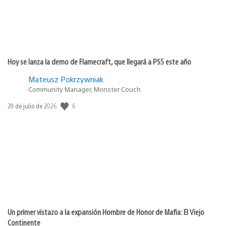
Hoy se lanza la demo de Flamecraft, que llegará a PS5 este año
Mateusz Pokrzywniak
Community Manager, Monster Couch
Fecha
6
28 de julio de 2026
de
publicación:
Un primer vistazo a la expansión Hombre de Honor de Mafia: El Viejo
Continente