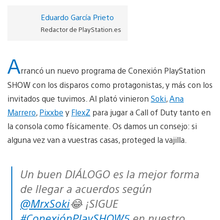
Eduardo García Prieto
Redactor de PlayStation.es
A
rrancó un nuevo programa de Conexión PlayStation
SHOW con los disparos como protagonistas, y más con los
invitados que tuvimos. Al plató vinieron
Soki
,
Ana
Marrero
,
Pixxbe
y
FlexZ
para jugar a Call of Duty tanto en
la consola como físicamente. Os damos un consejo: si
alguna vez van a vuestras casas, proteged la vajilla.
Un buen DIÁLOGO es la mejor forma
de llegar a acuerdos según
@MrxSoki
😂 ¡SIGUE
#ConexiónPlaySHOW5
en nuestro