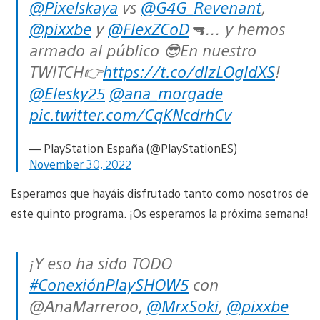
@Pixelskaya
vs
@G4G_Revenant
,
@pixxbe
y
@FlexZCoD
🔫… y hemos
armado al público 😎En nuestro
TWITCH👉
https://t.co/dlzLOgldXS
!
@Elesky25
@ana_morgade
pic.twitter.com/CqKNcdrhCv
— PlayStation España (@PlayStationES)
November 30, 2022
Esperamos que hayáis disfrutado tanto como nosotros de
este quinto programa. ¡Os esperamos la próxima semana!
¡Y eso ha sido TODO
#ConexiónPlaySHOW5
con
@AnaMarreroo,
@MrxSoki
,
@pixxbe