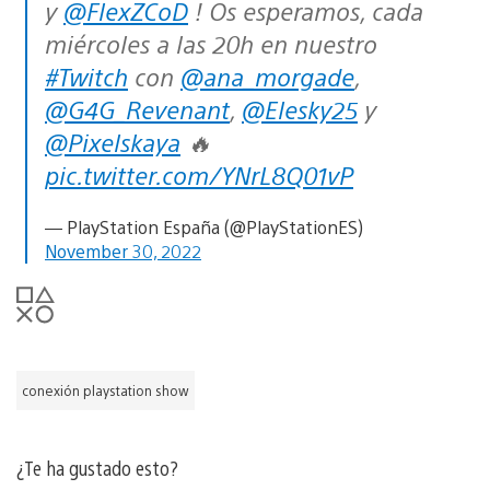
y
@FlexZCoD
! Os esperamos, cada
miércoles a las 20h en nuestro
#Twitch
con
@ana_morgade
,
@G4G_Revenant
,
@Elesky25
y
@Pixelskaya
🔥
pic.twitter.com/YNrL8Q01vP
— PlayStation España (@PlayStationES)
November 30, 2022
conexión playstation show
¿Te ha gustado esto?