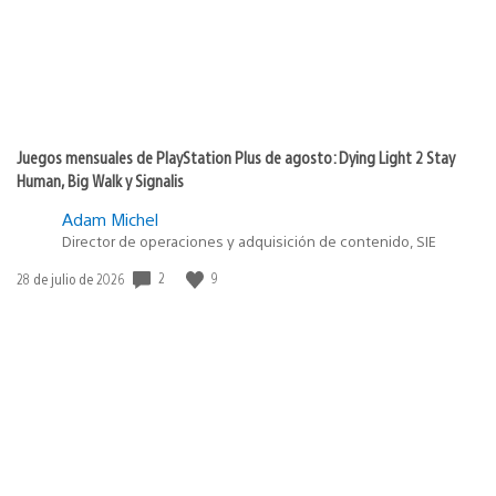
Juegos mensuales de PlayStation Plus de agosto: Dying Light 2 Stay
Human, Big Walk y Signalis
Adam Michel
Director de operaciones y adquisición de contenido, SIE
Fecha
2
9
28 de julio de 2026
de
publicación: