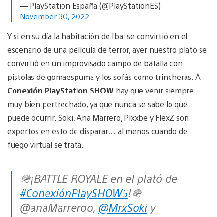
— PlayStation España (@PlayStationES)
November 30, 2022
Y si en su día la habitación de Ibai se convirtió en el
escenario de una película de terror, ayer nuestro plató se
convirtió en un improvisado campo de batalla con
pistolas de gomaespuma y los sofás como trincheras. A
Conexión PlayStation SHOW
hay que venir siempre
muy bien pertrechado, ya que nunca se sabe lo que
puede ocurrir. Soki, Ana Marrero, Pixxbe y FlexZ son
expertos en esto de disparar… al menos cuando de
fuego virtual se trata.
🪖¡BATTLE ROYALE en el plató de
#ConexiónPlaySHOW5
!🪖
@anaMarreroo,
@MrxSoki
y