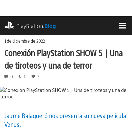
Ir
al
contenido
playstation.com
PlayStation
.Blog
MEN
1 de diciembre de 2022
Conexión PlayStation SHOW 5 | Una
de tiroteos y una de terror
0
0
5
Jaume Balagueró nos presenta su nueva película
Venus.