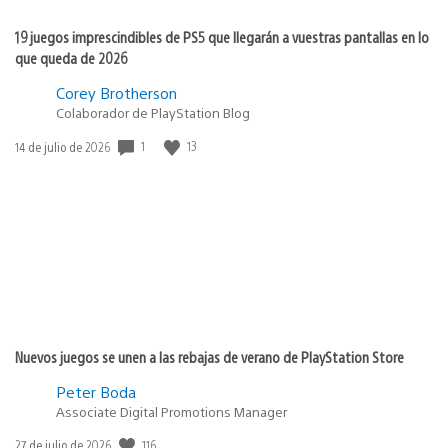
19 juegos imprescindibles de PS5 que llegarán a vuestras pantallas en lo
que queda de 2026
Corey Brotherson
Colaborador de PlayStation Blog
Fecha
1
13
14 de julio de 2026
de
publicación:
Nuevos juegos se unen a las rebajas de verano de PlayStation Store
Peter Boda
Associate Digital Promotions Manager
Fecha
116
27 de julio de 2026