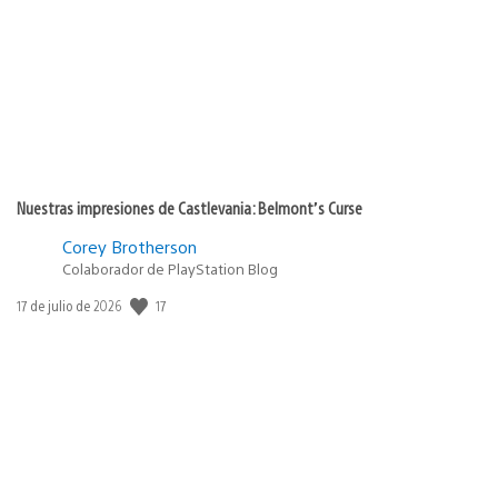
publicación:
Nuestras impresiones de Castlevania: Belmont’s Curse
Corey Brotherson
Colaborador de PlayStation Blog
Fecha
17
17 de julio de 2026
de
publicación: