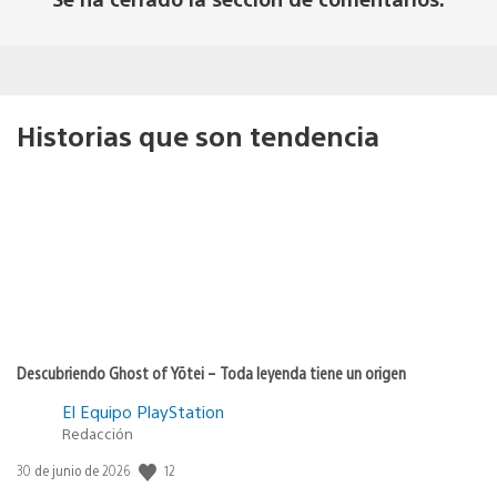
Historias que son tendencia
Descubriendo Ghost of Yōtei – Toda leyenda tiene un origen
El Equipo PlayStation
Redacción
Fecha
12
30 de junio de 2026
de