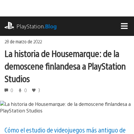
Ir
al
contenido
playstation.com
PlayStation
.Blog
MEN
28 de marzo de 2022
La historia de Housemarque: de la
demoscene finlandesa a PlayStation
Studios
0
0
3
Cómo el estudio de videojuegos más antiguo de