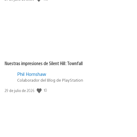
de
publicación:
Nuestras impresiones de Silent Hill: Townfall
Phil Hornshaw
Colaborador del Blog de PlayStation
Fecha
10
29 de julio de 2026
de
publicación: