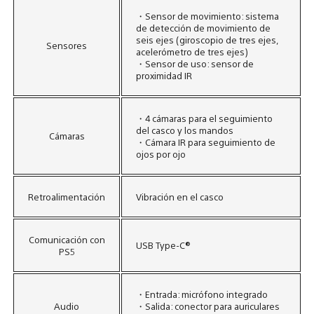
・Sensor de movimiento: sistema
de detección de movimiento de
seis ejes (giroscopio de tres ejes,
Sensores​
acelerómetro de tres ejes)​
・Sensor de uso: sensor de
proximidad IR
・4 cámaras para el seguimiento
del casco y los mandos​
Cámaras​
・Cámara IR para seguimiento de
ojos por ojo
Retroalimentación​
Vibración en el casco
Comunicación​ con
USB Type-C®
PS5
・Entrada: micrófono integrado​
Audio​
・Salida: conector para auriculares