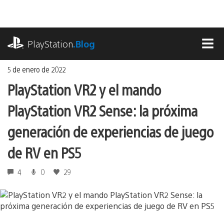
Ir
al
contenido
playstation.com
PlayStation
.Blog
MEN
5 de enero de 2022
PlayStation VR2 y el mando
PlayStation VR2 Sense: la próxima
generación de experiencias de juego
de RV en PS5
4
0
29