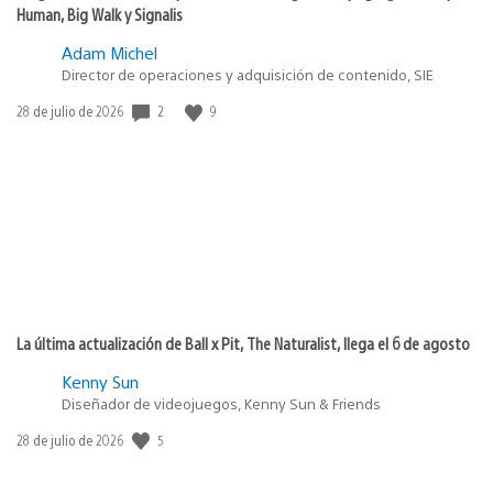
Human, Big Walk y Signalis
Adam Michel
Director de operaciones y adquisición de contenido, SIE
Fecha
2
9
28 de julio de 2026
de
publicación:
La última actualización de Ball x Pit, The Naturalist, llega el 6 de agosto
Kenny Sun
Diseñador de videojuegos, Kenny Sun & Friends
Fecha
5
28 de julio de 2026
de
publicación: