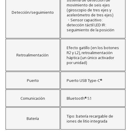
movimiento de seis ejes
(giroscopio de tres ejes y
Detección/seguimiento
acelerómetro de tres ejes)
・Sensor capacitivo:
detección táctil LED IR:
seguimiento de la posición
Efecto gatillo (en los botones
R2 y L2), retroalimentación
Retroalimentación ​
háptica (un único activador
por unidad)
Puerto
Puerto USB Type-C®
Comunicación​
Bluetooth® 5.1​
Tipo: batería recargable de
Batería​
iones de litio integrada