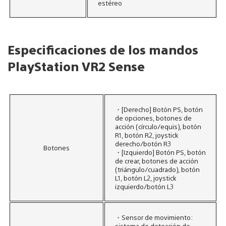
estéreo
Especificaciones de los mandos
PlayStation VR2 Sense
・[Derecho]​ Botón PS, botón
de opciones, botones de
acción (círculo/equis), botón
R1, botón R2, joystick
derecho/botón R3
Botones​
・[Izquierdo]​ Botón PS, botón
de crear, botones de acción
(triángulo/cuadrado), botón
L1, botón L2, joystick
izquierdo/botón L3
・Sensor de movimiento:
sistema de detección de