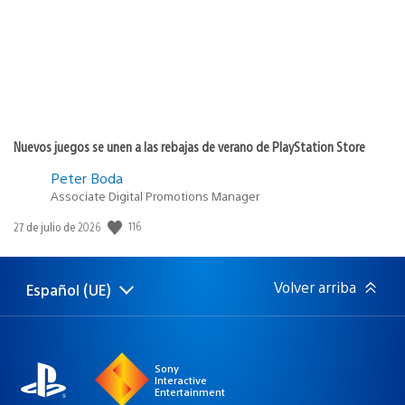
Nuevos juegos se unen a las rebajas de verano de PlayStation Store
Peter Boda
Associate Digital Promotions Manager
Fecha
116
27 de julio de 2026
de
publicación:
Volver arriba
Español (UE)
Selecciona
Región
una
actual:
región
Sony
Interactive
Entertainment