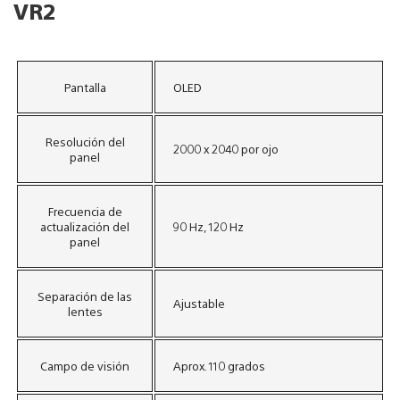
VR2
Pantalla​
OLED
Resolución del
2000 x 2040 por ojo
panel​
Frecuencia de
actualización del
90 Hz, 120 Hz
panel​
Separación de las
Ajustable
lentes​
Campo de visión​
Aprox. 110 grados