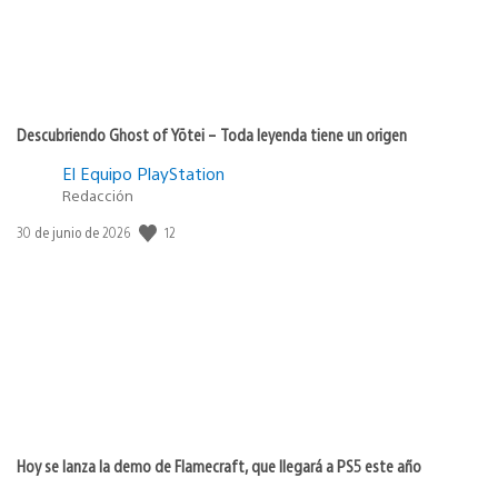
Descubriendo Ghost of Yōtei – Toda leyenda tiene un origen
El Equipo PlayStation
Redacción
Fecha
12
30 de junio de 2026
de
publicación:
Hoy se lanza la demo de Flamecraft, que llegará a PS5 este año