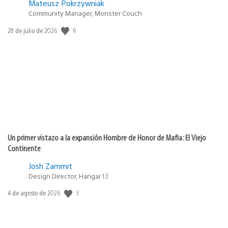
Mateusz Pokrzywniak
Community Manager, Monster Couch
Fecha
6
28 de julio de 2026
de
publicación:
Un primer vistazo a la expansión Hombre de Honor de Mafia: El Viejo
Continente
Josh Zammit
Design Director, Hangar 13
Fecha
3
4 de agosto de 2026
de
publicación: