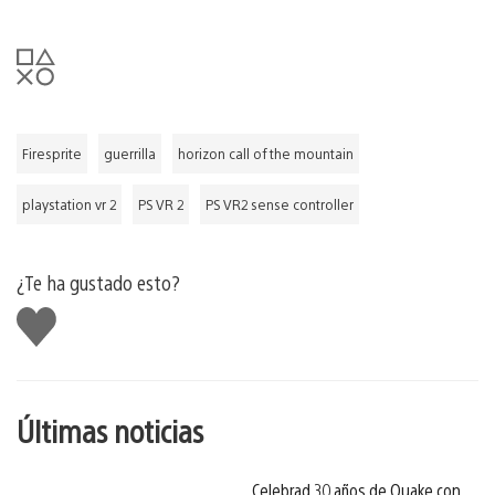
Firesprite
guerrilla
horizon call of the mountain
playstation vr 2
PS VR 2
PS VR2 sense controller
¿Te ha gustado esto?
Me
gusta
esto
Últimas noticias
Celebrad 30 años de Quake con