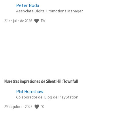
Peter Boda
Associate Digital Promotions Manager
Fecha
116
27 de julio de 2026
de
publicación:
Nuestras impresiones de Silent Hill: Townfall
Phil Hornshaw
Colaborador del Blog de PlayStation
Fecha
10
29 de julio de 2026
de
publicación: