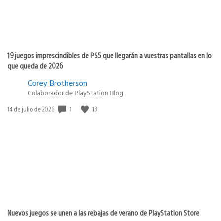
19 juegos imprescindibles de PS5 que llegarán a vuestras pantallas en lo
que queda de 2026
Corey Brotherson
Colaborador de PlayStation Blog
Fecha
1
13
14 de julio de 2026
de
publicación:
Nuevos juegos se unen a las rebajas de verano de PlayStation Store