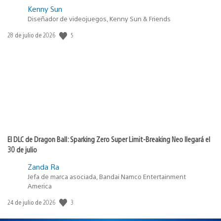
Kenny Sun
Diseñador de videojuegos, Kenny Sun & Friends
Fecha
5
28 de julio de 2026
de
publicación:
El DLC de Dragon Ball: Sparking Zero Super Limit-Breaking Neo llegará el
30 de julio
Zanda Ra
Jefa de marca asociada, Bandai Namco Entertainment
America
Fecha
3
24 de julio de 2026
de
publicación: