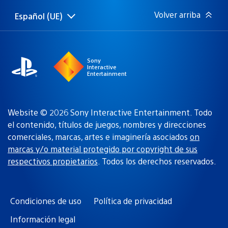
Volver arriba
Español (UE)
Selecciona
Región
una
actual:
región
Sony
Interactive
Entertainment
Website © 2026 Sony Interactive Entertainment. Todo
el contenido, títulos de juegos, nombres y direcciones
comerciales, marcas, artes e imaginería asociados
on
marcas y/o material protegido por copyright de sus
respectivos propietarios
. Todos los derechos reservados.
Condiciones de uso
Política de privacidad
Información legal