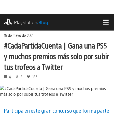
Ir
al
contenido
playstation.com
PlayStation
.Blog
MEN
18 de mayo de 2021
#CadaPartidaCuenta | Gana una PS5
y muchos premios más solo por subir
tus trofeos a Twitter
4
3
186
Participa en este gran concurso que forma parte