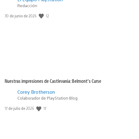
Redacción
Fecha
12
30 de junio de 2026
de
publicación:
Nuestras impresiones de Castlevania: Belmont’s Curse
Corey Brotherson
Colaborador de PlayStation Blog
Fecha
17
17 de julio de 2026
de
publicación: