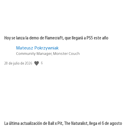
Hoy se lanza la demo de Flamecraft, que llegará a PS5 este año
Mateusz Pokrzywniak
Community Manager, Monster Couch
Fecha
6
28 de julio de 2026
de
publicación:
La última actualización de Ball x Pit, The Naturalist, llega el 6 de agosto