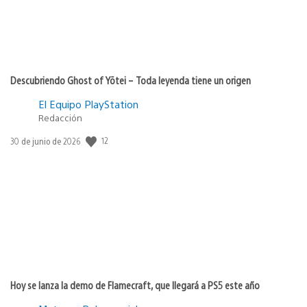
Descubriendo Ghost of Yōtei – Toda leyenda tiene un origen
El Equipo PlayStation
Redacción
Fecha
12
30 de junio de 2026
de
publicación:
Hoy se lanza la demo de Flamecraft, que llegará a PS5 este año