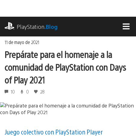
Ir
al
contenido
playstation.com
PlayStation
.Blog
MEN
11 de mayo de 2021
Prepárate para el homenaje a la
comunidad de PlayStation con Days
of Play 2021
10
0
28
Juego colectivo con PlayStation Player