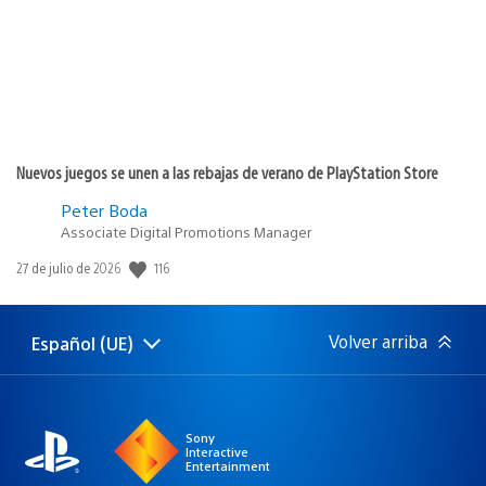
Nuevos juegos se unen a las rebajas de verano de PlayStation Store
Peter Boda
Associate Digital Promotions Manager
Fecha
116
27 de julio de 2026
de
publicación:
Volver arriba
Español (UE)
Selecciona
Región
una
actual:
región
Sony
Interactive
Entertainment