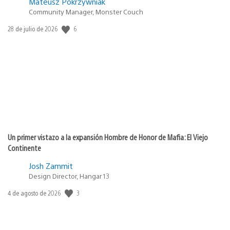
Mateusz Pokrzywniak
Community Manager, Monster Couch
Fecha
6
28 de julio de 2026
de
publicación:
Un primer vistazo a la expansión Hombre de Honor de Mafia: El Viejo
Continente
Josh Zammit
Design Director, Hangar 13
Fecha
3
4 de agosto de 2026
de
publicación: