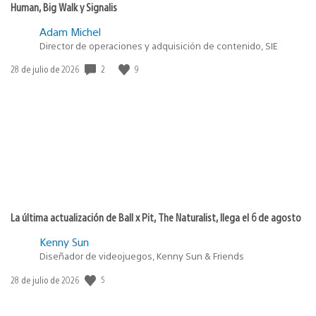
Human, Big Walk y Signalis
Adam Michel
Director de operaciones y adquisición de contenido, SIE
Fecha
2
9
28 de julio de 2026
de
publicación:
La última actualización de Ball x Pit, The Naturalist, llega el 6 de agosto
Kenny Sun
Diseñador de videojuegos, Kenny Sun & Friends
Fecha
5
28 de julio de 2026
de
publicación: