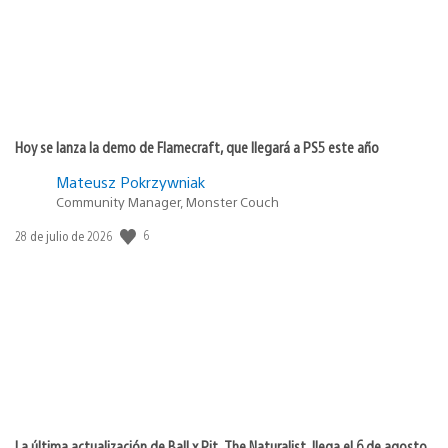
Hoy se lanza la demo de Flamecraft, que llegará a PS5 este año
Mateusz Pokrzywniak
Community Manager, Monster Couch
Fecha
6
28 de julio de 2026
de
publicación:
La última actualización de Ball x Pit, The Naturalist, llega el 6 de agosto