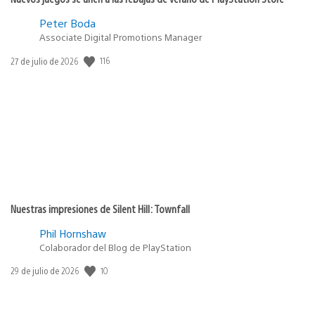
Peter Boda
Associate Digital Promotions Manager
Fecha
116
27 de julio de 2026
de
publicación:
Nuestras impresiones de Silent Hill: Townfall
Phil Hornshaw
Colaborador del Blog de PlayStation
Fecha
10
29 de julio de 2026
de
publicación: