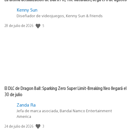
Kenny Sun
Diseñador de videojuegos, Kenny Sun & Friends
Fecha
5
28 de julio de 2026
de
publicación:
El DLC de Dragon Ball: Sparking Zero Super Limit-Breaking Neo llegará el
30 de julio
Zanda Ra
Jefa de marca asociada, Bandai Namco Entertainment
America
Fecha
3
24 de julio de 2026
de