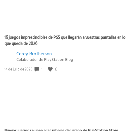
19 juegos imprescindibles de PS5 que llegarán a vuestras pantallas en lo
que queda de 2026
Corey Brotherson
Colaborador de PlayStation Blog
Fecha
1
13
14 de julio de 2026
de
publicación:
Nuevos juegos se unen a las rebajas de verano de PlayStation Store