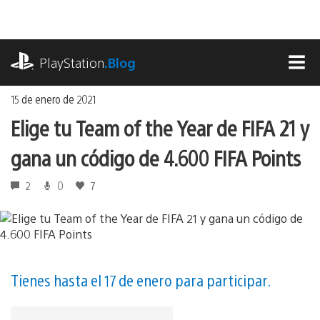
Ir
al
contenido
playstation.com
PlayStation
.Blog
MEN
15 de enero de 2021
Elige tu Team of the Year de FIFA 21 y
gana un código de 4.600 FIFA Points
2
0
7
Tienes hasta el 17 de enero para participar.