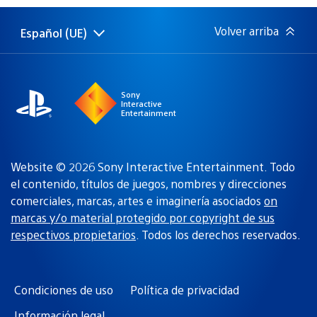
publicación:
Volver arriba
Español (UE)
Selecciona
Región
una
actual:
región
Sony
Interactive
Entertainment
Website © 2026 Sony Interactive Entertainment. Todo
el contenido, títulos de juegos, nombres y direcciones
comerciales, marcas, artes e imaginería asociados
on
marcas y/o material protegido por copyright de sus
respectivos propietarios
. Todos los derechos reservados.
Condiciones de uso
Política de privacidad
Información legal