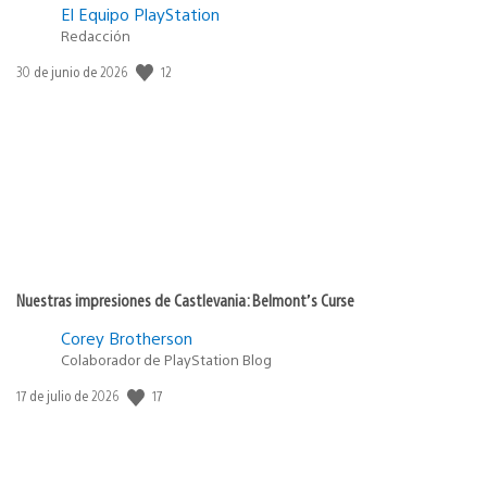
El Equipo PlayStation
Redacción
Fecha
12
30 de junio de 2026
de
publicación:
Nuestras impresiones de Castlevania: Belmont’s Curse
Corey Brotherson
Colaborador de PlayStation Blog
Fecha
17
17 de julio de 2026
de
publicación: