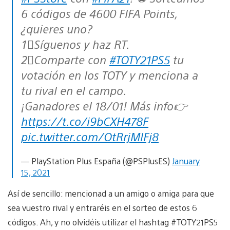
6 códigos de 4600 FIFA Points,
¿quieres uno?
1⃣Síguenos y haz RT.
2⃣Comparte con
#TOTY21PS5
tu
votación en los TOTY y menciona a
tu rival en el campo.
¡Ganadores el 18/01! Más info👉
https://t.co/i9bCXH478F
pic.twitter.com/OtRrjMlFj8
— PlayStation Plus España (@PSPlusES)
January
15, 2021
Así de sencillo: mencionad a un amigo o amiga para que
sea vuestro rival y entraréis en el sorteo de estos 6
códigos. Ah, y no olvidéis utilizar el hashtag #TOTY21PS5