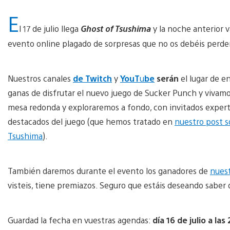
E
l 17 de julio llega
Ghost of Tsushima
y la noche anterior 
evento online plagado de sorpresas que no os debéis perde
Nuestros canales
de Twitch
y
YouT
u
be
serán
el lugar de 
ganas de disfrutar el nuevo juego de Sucker Punch y vivamo
mesa redonda y exploraremos a fondo, con invitados expert
destacados del juego (que hemos tratado en
nuestro post s
Tsushima
).
También daremos durante el evento los ganadores de
nues
visteis, tiene premiazos. Seguro que estáis deseando saber
Guardad la fecha en vuestras agendas:
día 16 de julio a las