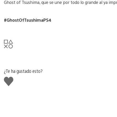
Ghost of Tsushima, que se une por todo lo grande al ya imp
#GhostOfTsushimaPS4
¿Te ha gustado esto?
Me
gusta
esto