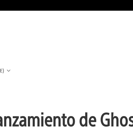
E)
a
lanzamiento de Ghos