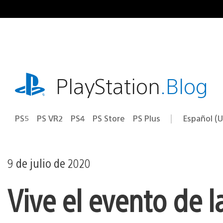
Ir
al
contenido
playstation.com
PlayStation
.Blog
PS5
PS VR2
PS4
PS Store
PS Plus
Español (U
Seleccion
Región
una
actual:
región
9 de julio de 2020
Vive el evento de 