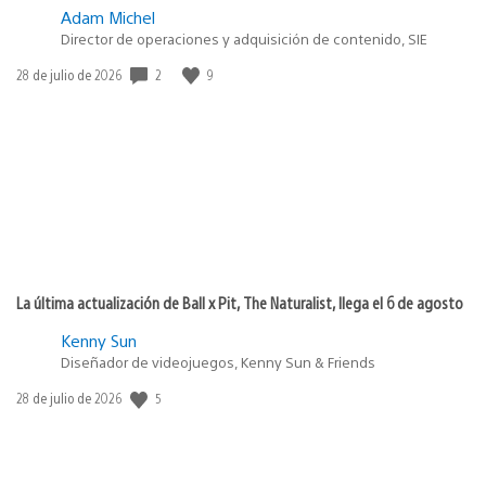
Adam Michel
Director de operaciones y adquisición de contenido, SIE
Fecha
2
9
28 de julio de 2026
de
publicación:
La última actualización de Ball x Pit, The Naturalist, llega el 6 de agosto
Kenny Sun
Diseñador de videojuegos, Kenny Sun & Friends
Fecha
5
28 de julio de 2026
de
publicación: