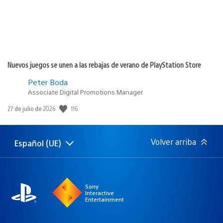
Nuevos juegos se unen a las rebajas de verano de PlayStation Store
Peter Boda
Associate Digital Promotions Manager
Fecha
116
27 de julio de 2026
de
publicación:
Volver arriba
Español (UE)
Selecciona
Región
una
actual:
región
Sony
Interactive
Entertainment