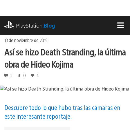
Ir
al
contenido
playstation.com
PlayStation
.Blog
MEN
13 de noviembre de 2019
Así se hizo Death Stranding, la última
obra de Hideo Kojima
2
0
4
Descubre todo lo que hubo tras las cámaras en
este interesante reportaje.