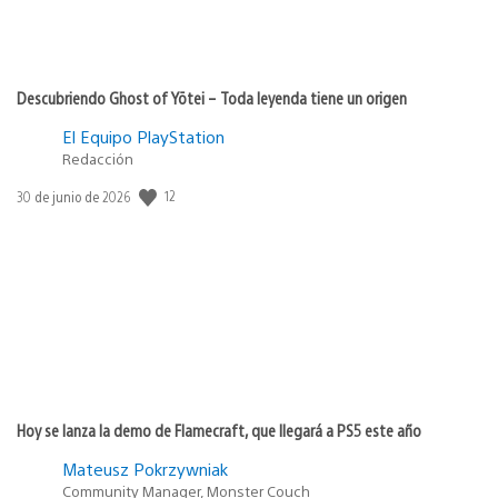
Descubriendo Ghost of Yōtei – Toda leyenda tiene un origen
El Equipo PlayStation
Redacción
Fecha
12
30 de junio de 2026
de
publicación:
Hoy se lanza la demo de Flamecraft, que llegará a PS5 este año
Mateusz Pokrzywniak
Community Manager, Monster Couch