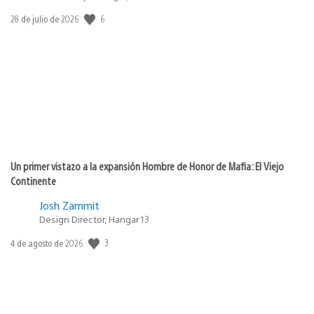
Fecha
6
28 de julio de 2026
de
publicación:
Un primer vistazo a la expansión Hombre de Honor de Mafia: El Viejo
Continente
Josh Zammit
Design Director, Hangar 13
Fecha
3
4 de agosto de 2026
de
publicación: