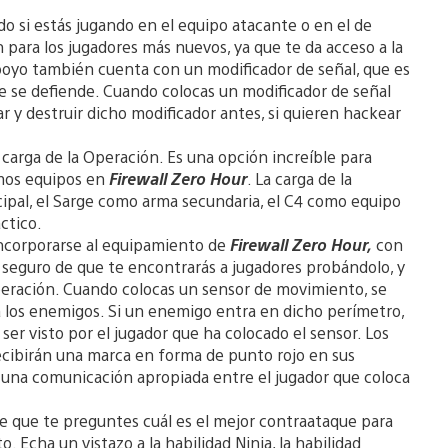
 si estás jugando en el equipo atacante o en el de
 para los jugadores más nuevos, ya que te da acceso a la
apoyo también cuenta con un modificador de señal, que es
ue se defiende. Cuando colocas un modificador de señal
r y destruir dicho modificador antes, si quieren hackear
carga de la Operación. Es una opción increíble para
imos equipos en
Firewall Zero Hour
. La carga de la
ipal, el Sarge como arma secundaria, el C4 como equipo
ctico.
incorporarse al equipamiento de
Firewall Zero Hour,
con
e seguro de que te encontrarás a jugadores probándolo, y
peración. Cuando colocas un sensor de movimiento, se
 los enemigos. Si un enemigo entra en dicho perímetro,
ser visto por el jugador que ha colocado el sensor. Los
ecibirán una marca en forma de punto rojo en sus
e una comunicación apropiada entre el jugador que coloca
e que te preguntes cuál es el mejor contraataque para
Echa un vistazo a la habilidad Ninja, la habilidad