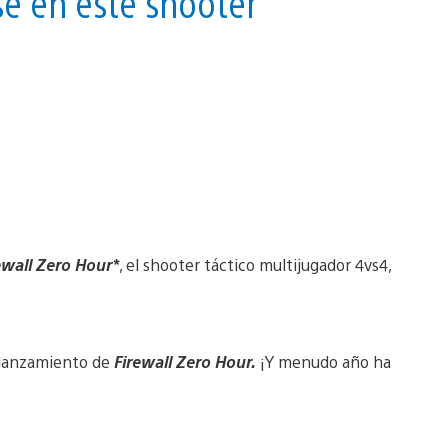
se en este shooter
ewall Zero Hour*
, el shooter táctico multijugador 4vs4,
l lanzamiento de
Firewall Zero Hour.
¡Y menudo año ha