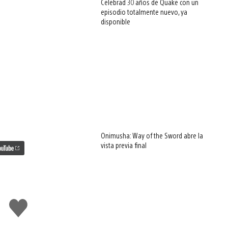
Celebrad 30 años de Quake con un
episodio totalmente nuevo, ya
disponible
Onimusha: Way of the Sword abre la
vista previa final
Me
gusta
esto