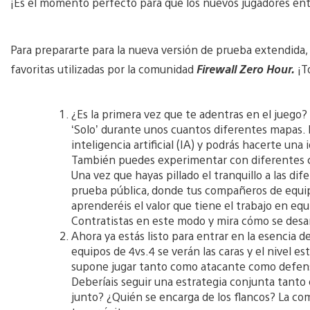
¡Es el momento perfecto para que los nuevos jugadores e
Para prepararte para la nueva versión de prueba extendida, 
favoritas utilizadas por la comunidad
Firewall Zero Hour.
¡T
¿Es la primera vez que te adentras en el juego?
‘Solo’ durante unos cuantos diferentes mapas.
inteligencia artificial (IA) y podrás hacerte un
También puedes experimentar con diferentes ca
Una vez que hayas pillado el tranquillo a las dif
prueba pública, donde tus compañeros de equipo
aprenderéis el valor que tiene el trabajo en eq
Contratistas en este modo y mira cómo se desarr
Ahora ya estás listo para entrar en la esencia d
equipos de 4vs.4 se verán las caras y el nivel e
supone jugar tanto como atacante como defenso
Deberíais seguir una estrategia conjunta tanto
junto? ¿Quién se encarga de los flancos? La co