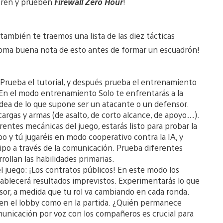
ntren y prueben
Firewall Zero Hour
!
también te traemos una lista de las diez tácticas
oma buena nota de esto antes de formar un escuadrón!
 Prueba el tutorial, y después prueba el entrenamiento
 En el modo entrenamiento Solo te enfrentarás a la
a idea de lo que supone ser un atacante o un defensor.
rgas y armas (de asalto, de corto alcance, de apoyo…).
erentes mecánicas del juego, estarás listo para probar la
 y tú jugaréis en modo cooperativo contra la IA, y
uipo a través de la comunicación. Prueba diferentes
ollan las habilidades primarias.
el juego: ¡Los contratos públicos! En este modo los
stablecerá resultados imprevistos. Experimentarás lo que
r, a medida que tu rol va cambiando en cada ronda.
 en el lobby como en la partida. ¿Quién permanece
municación por voz con los compañeros es crucial para