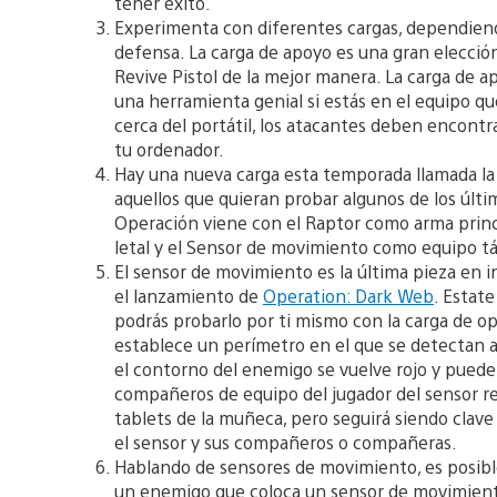
tener éxito.
Experimenta con diferentes cargas, dependiendo
defensa. La carga de apoyo es una gran elección
Revive Pistol de la mejor manera. La carga de 
una herramienta genial si estás en el equipo q
cerca del portátil, los atacantes deben encontra
tu ordenador.
Hay una nueva carga esta temporada llamada la 
aquellos que quieran probar algunos de los últ
Operación viene con el Raptor como arma princ
letal y el Sensor de movimiento como equipo tá
El sensor de movimiento es la última pieza en 
el lanzamiento de
Operation: Dark Web
. Estat
podrás probarlo por ti mismo con la carga de o
establece un perímetro en el que se detectan a
el contorno del enemigo se vuelve rojo y puede 
compañeros de equipo del jugador del sensor r
tablets de la muñeca, pero seguirá siendo clav
el sensor y sus compañeros o compañeras.
Hablando de sensores de movimiento, es posibl
un enemigo que coloca un sensor de movimiento. 