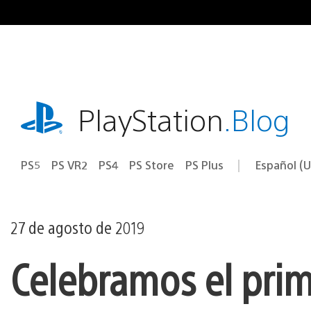
Ir
al
contenido
playstation.com
PlayStation
.Blog
PS5
PS VR2
PS4
PS Store
PS Plus
Español (U
Seleccion
Región
una
actual:
región
27 de agosto de 2019
Celebramos el prim