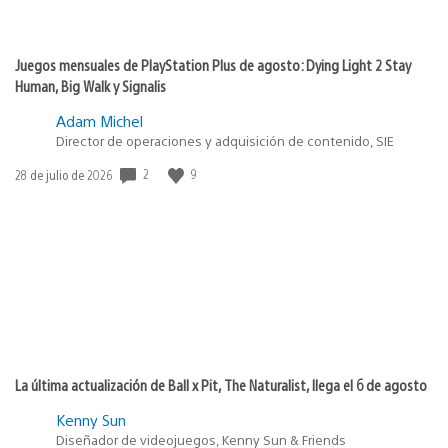
Juegos mensuales de PlayStation Plus de agosto: Dying Light 2 Stay
Human, Big Walk y Signalis
Adam Michel
Director de operaciones y adquisición de contenido, SIE
2
9
Fecha
28 de julio de 2026
de
publicación:
La última actualización de Ball x Pit, The Naturalist, llega el 6 de agosto
Kenny Sun
Diseñador de videojuegos, Kenny Sun & Friends