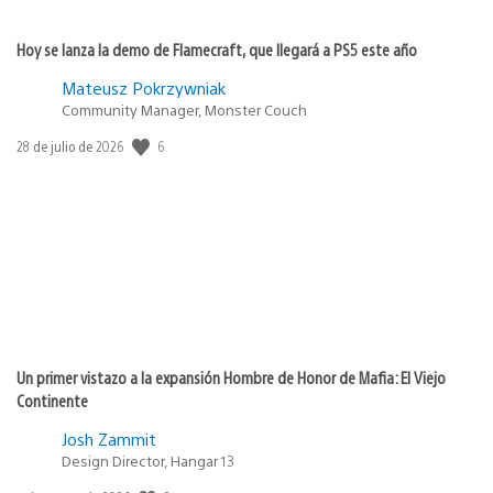
Hoy se lanza la demo de Flamecraft, que llegará a PS5 este año
Mateusz Pokrzywniak
Community Manager, Monster Couch
6
Fecha
28 de julio de 2026
de
publicación:
Un primer vistazo a la expansión Hombre de Honor de Mafia: El Viejo
Continente
Josh Zammit
Design Director, Hangar 13