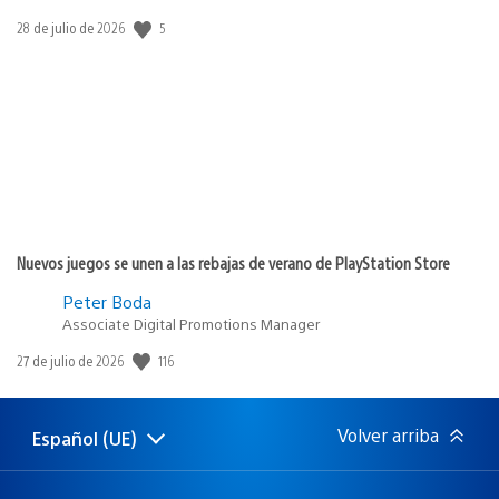
5
Fecha
28 de julio de 2026
de
publicación:
Nuevos juegos se unen a las rebajas de verano de PlayStation Store
Peter Boda
Associate Digital Promotions Manager
116
Fecha
27 de julio de 2026
de
publicación:
Volver arriba
Español (UE)
Selecciona
Región
una
actual:
región