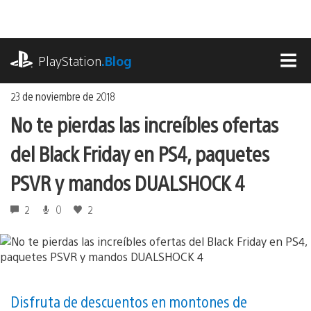
Ir
al
contenido
playstation.com
PlayStation
.Blog
MEN
23 de noviembre de 2018
No te pierdas las increíbles ofertas
del Black Friday en PS4, paquetes
PSVR y mandos DUALSHOCK 4
2
0
2
Disfruta de descuentos en montones de