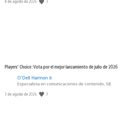
3
Fecha
4 de agosto de 2026
de
publicación:
Players’ Choice: Vota por el mejor lanzamiento de julio de 2026
O'Dell Harmon Jr.
Especialista en comunicaciones de contenido, SIE
7
Fecha
3 de agosto de 2026
de
publicación: