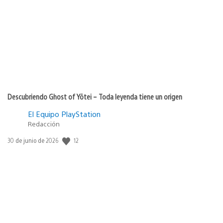
de
publicación:
Descubriendo Ghost of Yōtei – Toda leyenda tiene un origen
El Equipo PlayStation
Redacción
12
Fecha
30 de junio de 2026
de
publicación: