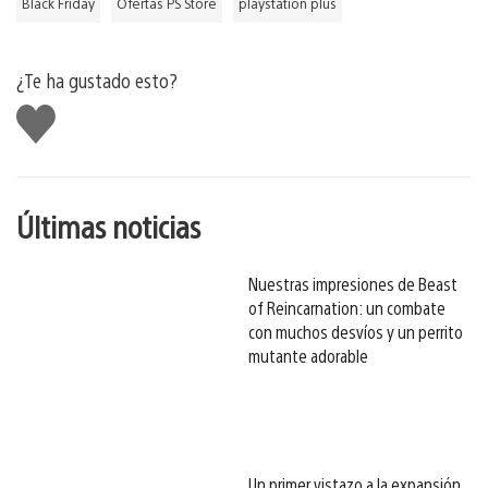
Black Friday
Ofertas PS Store
playstation plus
¿Te ha gustado esto?
Me
gusta
esto
Últimas noticias
Nuestras impresiones de Beast
of Reincarnation: un combate
con muchos desvíos y un perrito
mutante adorable
Un primer vistazo a la expansión