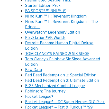
Starter Edition Pack
EA SPORTS™ NHL™ 19
Ni no Kuni™ II: Revenant Kingdom
Ni no Kuni™ II: Revenant Kingdom – The
Prince…
Overwatch® Legendary Edition
PlayStation®VR Worlds
Detroit: Become Human Digital Deluxe
Edition
TOM CLANCY’S RAINBOW SIX SIEGE
Tom Clancy’s Rainbow Six Siege Advanced
Edition
Raw Data
Red Dead Redemption 2: Special Edition
Red Dead Redemption 2: Ultimate Edition
RIGS Mechanized Combat League
Robinson: The Journey
Rocket League®
Rocket League® – DC Super Heroes DLC Pack
Rocket League® – Fast & Furious™ ’99