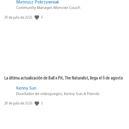
Mateusz Pokrzywniak
Community Manager, Monster Couch
6
Fecha
28 de julio de 2026
de
publicación:
La última actualización de Ball x Pit, The Naturalist, llega el 6 de agosto
Kenny Sun
Diseñador de videojuegos, Kenny Sun & Friends
5
Fecha
28 de julio de 2026
de
publicación: