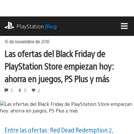
Ir
al
contenido
playstation.com
PlayStation
.Blog
MEN
16 de noviembre de 2018
Las ofertas del Black Friday de
PlayStation Store empiezan hoy:
ahorra en juegos, PS Plus y más
3
0
2
Entre las ofertas: Red Dead Redemption 2,