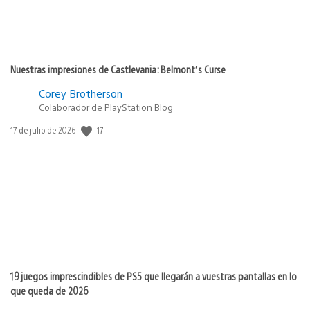
Nuestras impresiones de Castlevania: Belmont’s Curse
Corey Brotherson
Colaborador de PlayStation Blog
17
Fecha
17 de julio de 2026
de
publicación:
19 juegos imprescindibles de PS5 que llegarán a vuestras pantallas en lo
que queda de 2026