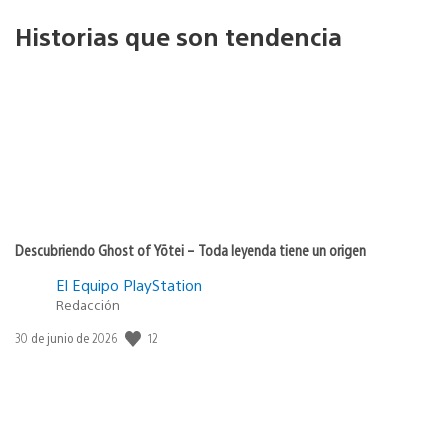
Historias que son tendencia
Descubriendo Ghost of Yōtei – Toda leyenda tiene un origen
El Equipo PlayStation
Redacción
12
Fecha
30 de junio de 2026
de
publicación: