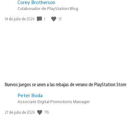
Corey Brotherson
Colaborador de PlayStation Blog
1
13
Fecha
14 de julio de 2026
de
publicación:
Nuevos juegos se unen a las rebajas de verano de PlayStation Store
Peter Boda
Associate Digital Promotions Manager
116
Fecha
27 de julio de 2026
de
publicación: