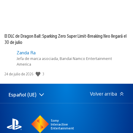
El DLC de Dragon Ball: Sparking Zero Super Limit-Breaking Neo llegará el
30 de julio
Zanda Ra
Jefa de marca asociada, Bandai Namco Entertainment
America
3
Fecha
24 de julio de 2026
de
publicación:
Volver arriba
Español (UE)
Selecciona
Región
una
actual:
región
Sony
Interactive
Entertainment