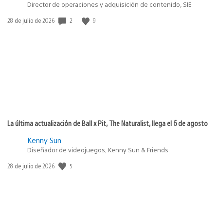
Director de operaciones y adquisición de contenido, SIE
2
9
Fecha
28 de julio de 2026
de
publicación:
La última actualización de Ball x Pit, The Naturalist, llega el 6 de agosto
Kenny Sun
Diseñador de videojuegos, Kenny Sun & Friends
5
Fecha
28 de julio de 2026
de
publicación: