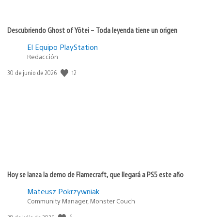
Descubriendo Ghost of Yōtei – Toda leyenda tiene un origen
El Equipo PlayStation
Redacción
12
Fecha
30 de junio de 2026
de
publicación:
Hoy se lanza la demo de Flamecraft, que llegará a PS5 este año
Mateusz Pokrzywniak
Community Manager, Monster Couch
6