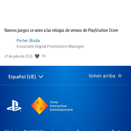
Nuevos juegos se unen a las rebajas de verano de PlayStation Store
Peter Boda
Associate Digital Promotions Manager
116
Fecha
27 de julio de 2026
de
publicación:
Volver arriba
Español (UE)
Selecciona
Región
una
actual:
región
Sony
Interactive
Entertainment