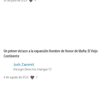
Fecha
28 de julio de 2026
de
publicación:
Un primer vistazo a la expansión Hombre de Honor de Mafia: El Viejo
Continente
Josh Zammit
Design Director, Hangar 13
3
Fecha
4 de agosto de 2026
de
publicación: