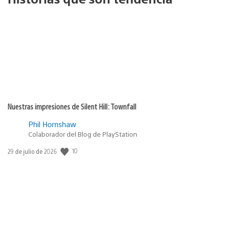
Nuestras impresiones de Silent Hill: Townfall
Phil Hornshaw
Colaborador del Blog de PlayStation
10
Fecha
29 de julio de 2026
de
publicación: