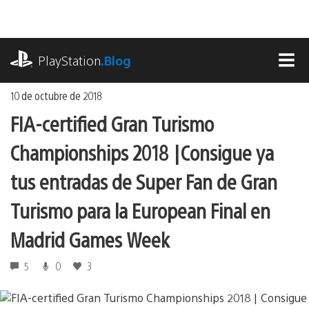
Ir
al
contenido
playstation.com
PlayStation
.Blog
MEN
10 de octubre de 2018
FIA-certified Gran Turismo
Championships 2018 | Consigue ya
tus entradas de Super Fan de Gran
Turismo para la European Final en
Madrid Games Week
5
0
3