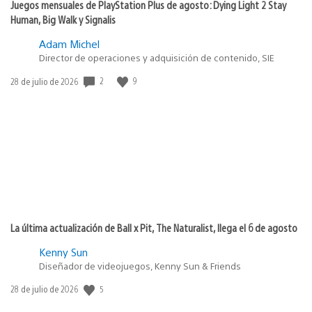
Juegos mensuales de PlayStation Plus de agosto: Dying Light 2 Stay
Human, Big Walk y Signalis
Adam Michel
Director de operaciones y adquisición de contenido, SIE
2
9
Fecha
28 de julio de 2026
de
publicación:
La última actualización de Ball x Pit, The Naturalist, llega el 6 de agosto
Kenny Sun
Diseñador de videojuegos, Kenny Sun & Friends
5
Fecha
28 de julio de 2026
de