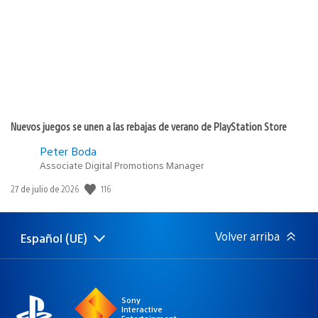
publicación:
Nuevos juegos se unen a las rebajas de verano de PlayStation Store
Peter Boda
Associate Digital Promotions Manager
116
Fecha
27 de julio de 2026
de
publicación:
Volver arriba
Español (UE)
Selecciona
Región
una
actual:
región
Sony
Interactive