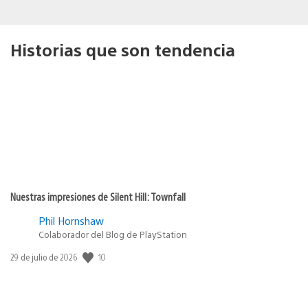
Historias que son tendencia
Nuestras impresiones de Silent Hill: Townfall
Phil Hornshaw
Colaborador del Blog de PlayStation
10
Fecha
29 de julio de 2026
de
publicación: