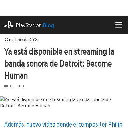
Ir
al
contenido
playstation.com
PlayStation
.Blog
MEN
22 de junio de 2018
Ya está disponible en streaming la
banda sonora de Detroit: Become
Human
0
0
Además, nuevo vídeo donde el compositor Philip