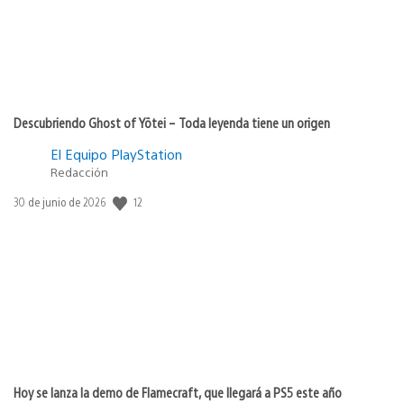
Descubriendo Ghost of Yōtei – Toda leyenda tiene un origen
El Equipo PlayStation
Redacción
12
Fecha
30 de junio de 2026
de
publicación:
Hoy se lanza la demo de Flamecraft, que llegará a PS5 este año