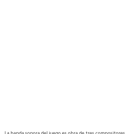
La banda sonora del juego es obra de tres compositores