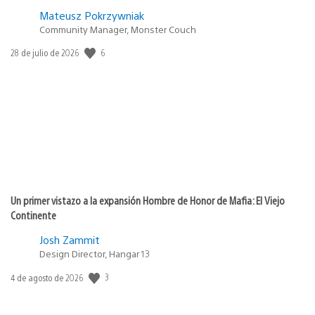
Mateusz Pokrzywniak
Community Manager, Monster Couch
6
Fecha
28 de julio de 2026
de
publicación:
Un primer vistazo a la expansión Hombre de Honor de Mafia: El Viejo
Continente
Josh Zammit
Design Director, Hangar 13
3
Fecha
4 de agosto de 2026
de
publicación: