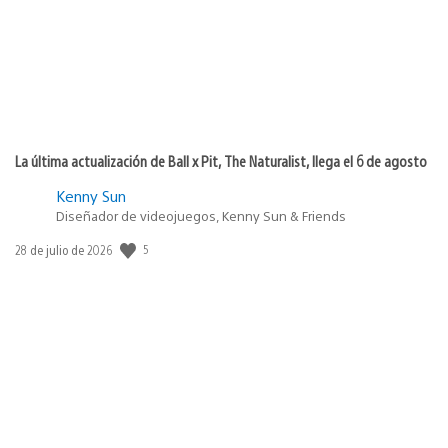
La última actualización de Ball x Pit, The Naturalist, llega el 6 de agosto
Kenny Sun
Diseñador de videojuegos, Kenny Sun & Friends
5
Fecha
28 de julio de 2026
de
publicación: