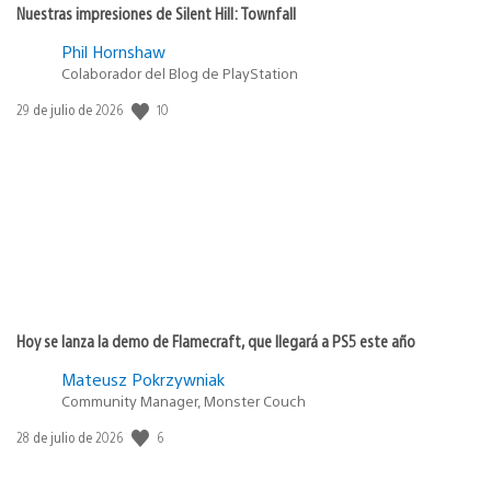
Nuestras impresiones de Silent Hill: Townfall
Phil Hornshaw
Colaborador del Blog de PlayStation
10
Fecha
29 de julio de 2026
de
publicación:
Hoy se lanza la demo de Flamecraft, que llegará a PS5 este año
Mateusz Pokrzywniak
Community Manager, Monster Couch
6
Fecha
28 de julio de 2026
de
publicación: