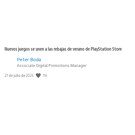
Nuevos juegos se unen a las rebajas de verano de PlayStation Store
Peter Boda
Associate Digital Promotions Manager
116
Fecha
27 de julio de 2026
de
publicación: