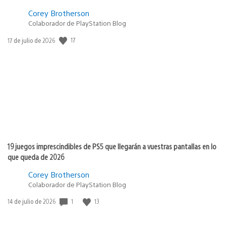
Corey Brotherson
Colaborador de PlayStation Blog
17
Fecha
17 de julio de 2026
de
publicación:
19 juegos imprescindibles de PS5 que llegarán a vuestras pantallas en lo
que queda de 2026
Corey Brotherson
Colaborador de PlayStation Blog
1
13
Fecha
14 de julio de 2026
de
publicación: