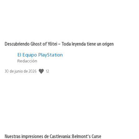
Descubriendo Ghost of Yōtei – Toda leyenda tiene un origen
El Equipo PlayStation
Redacción
12
Fecha
30 de junio de 2026
de
publicación:
Nuestras impresiones de Castlevania: Belmont’s Curse