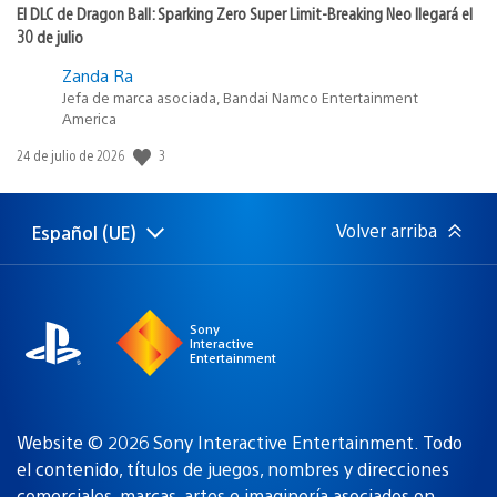
El DLC de Dragon Ball: Sparking Zero Super Limit-Breaking Neo llegará el
30 de julio
Zanda Ra
Jefa de marca asociada, Bandai Namco Entertainment
America
3
Fecha
24 de julio de 2026
de
publicación:
Volver arriba
Español (UE)
Selecciona
Región
una
actual:
región
Sony
Interactive
Entertainment
Website © 2026 Sony Interactive Entertainment. Todo
el contenido, títulos de juegos, nombres y direcciones
comerciales, marcas, artes e imaginería asociados
on