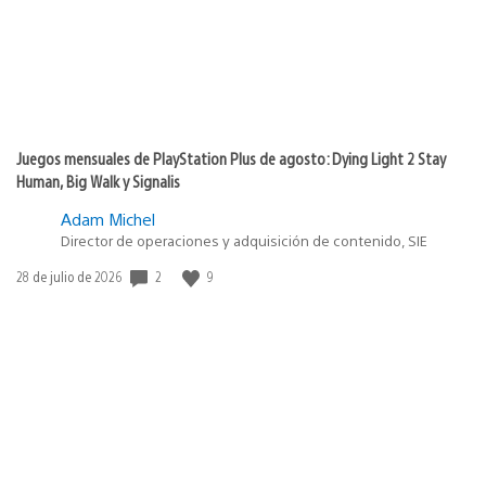
Juegos mensuales de PlayStation Plus de agosto: Dying Light 2 Stay
Human, Big Walk y Signalis
Adam Michel
Director de operaciones y adquisición de contenido, SIE
2
9
Fecha
28 de julio de 2026
de
publicación: