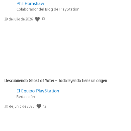
Phil Hornshaw
Colaborador del Blog de PlayStation
10
Fecha
29 de julio de 2026
de
publicación:
Descubriendo Ghost of Yōtei – Toda leyenda tiene un origen
El Equipo PlayStation
Redacción
12
Fecha
30 de junio de 2026
de
publicación: