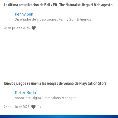
La última actualización de Ball x Pit, The Naturalist, llega el 6 de agosto
Kenny Sun
Diseñador de videojuegos, Kenny Sun & Friends
5
Fecha
28 de julio de 2026
de
publicación:
Nuevos juegos se unen a las rebajas de verano de PlayStation Store
Peter Boda
Associate Digital Promotions Manager
116
Fecha
27 de julio de 2026
de
publicación: