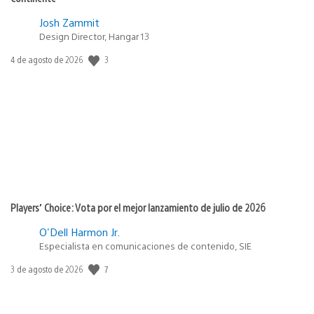
Josh Zammit
Design Director, Hangar 13
3
Fecha
4 de agosto de 2026
de
publicación:
Players’ Choice: Vota por el mejor lanzamiento de julio de 2026
O'Dell Harmon Jr.
Especialista en comunicaciones de contenido, SIE
7
Fecha
3 de agosto de 2026
de
publicación: