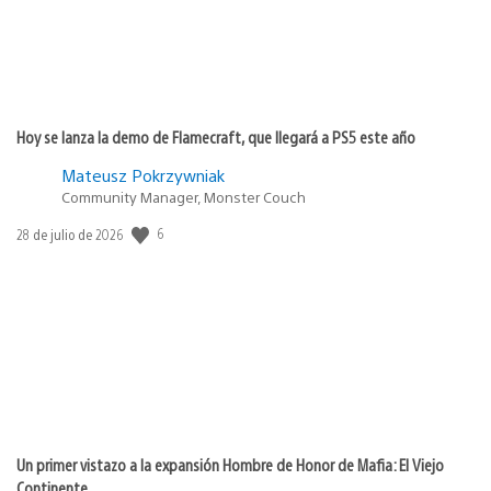
Hoy se lanza la demo de Flamecraft, que llegará a PS5 este año
Mateusz Pokrzywniak
Community Manager, Monster Couch
6
Fecha
28 de julio de 2026
de
publicación:
Un primer vistazo a la expansión Hombre de Honor de Mafia: El Viejo
Continente