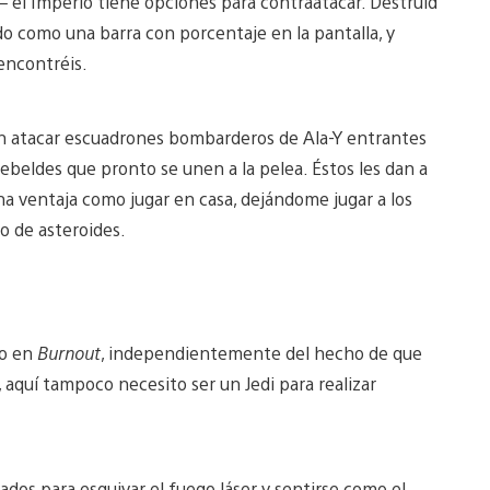
 – el Imperio tiene opciones para contraatacar. Destruid
ado como una barra con porcentaje en la pantalla, y
 encontréis.
den atacar escuadrones bombarderos de Ala-Y entrantes
ebeldes que pronto se unen a la pelea. Éstos les dan a
a ventaja como jugar en casa, dejándome jugar a los
o de asteroides.
do en
Burnout
, independientemente del hecho de que
aquí tampoco necesito ser un Jedi para realizar
dos para esquivar el fuego láser y sentirse como el