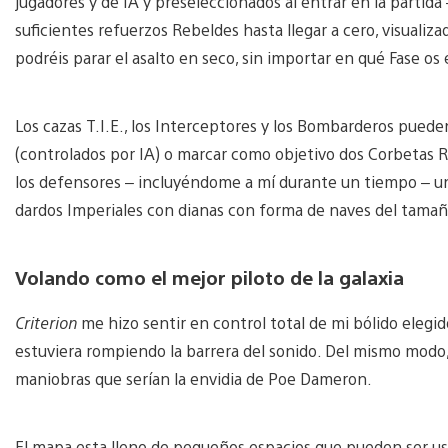
jugadores y de IA y preseleccionados al entrar en la partida
suficientes refuerzos Rebeldes hasta llegar a cero, visualiz
podréis parar el asalto en seco, sin importar en qué Fase os
Los cazas T.I.E., los Interceptores y los Bombarderos pue
(controlados por IA) o marcar como objetivo dos Corbetas R
los defensores – incluyéndome a mí durante un tiempo – un
dardos Imperiales con dianas con forma de naves del tamañ
Volando como el mejor piloto de la galaxia
Criterion
me hizo sentir en control total de mi bólido elegi
estuviera rompiendo la barrera del sonido. Del mismo modo, 
maniobras que serían la envidia de Poe Dameron.
El mapa esta lleno de pequeños espacios que pueden ser usa