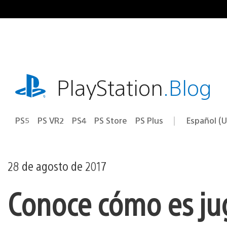
Ir
al
contenido
playstation.com
PlayStation
.Blog
PS5
PS VR2
PS4
PS Store
PS Plus
Español (U
Seleccion
Región
una
actual:
región
28 de agosto de 2017
Conoce cómo es ju