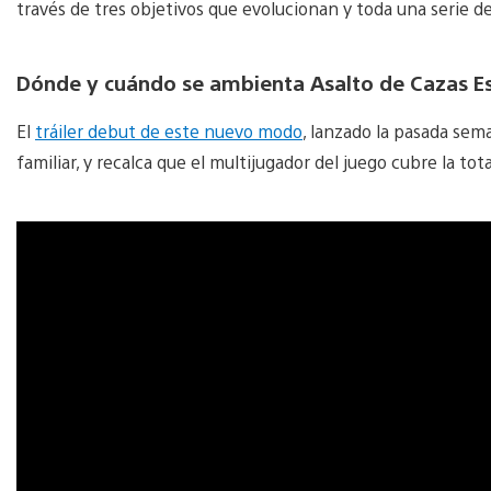
través de tres objetivos que evolucionan y toda una serie d
Dónde y cuándo se ambienta Asalto de Cazas Es
El
tráiler debut de este nuevo modo
, lanzado la pasada se
familiar, y recalca que el multijugador del juego cubre la tot