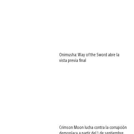
Onimusha: Way of the Sword abre la
vista previa final
Crimson Moon lucha contra la corrupción
demoníaca a partir del 1 de septiembre