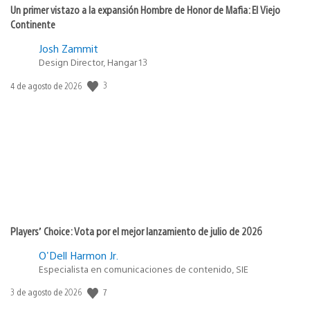
Un primer vistazo a la expansión Hombre de Honor de Mafia: El Viejo
Continente
Josh Zammit
Design Director, Hangar 13
3
Fecha
4 de agosto de 2026
de
publicación:
Players’ Choice: Vota por el mejor lanzamiento de julio de 2026
O'Dell Harmon Jr.
Especialista en comunicaciones de contenido, SIE
7
Fecha
3 de agosto de 2026
de