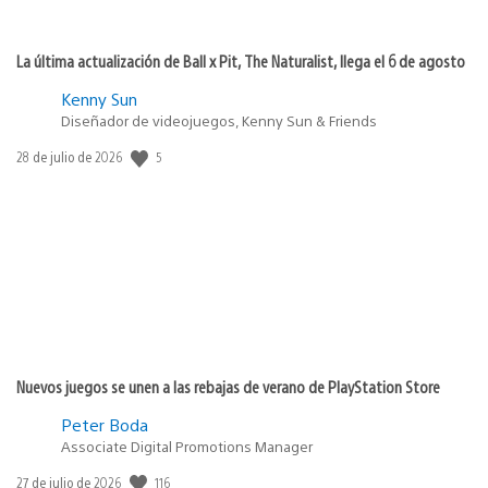
La última actualización de Ball x Pit, The Naturalist, llega el 6 de agosto
Kenny Sun
Diseñador de videojuegos, Kenny Sun & Friends
5
Fecha
28 de julio de 2026
de
publicación:
Nuevos juegos se unen a las rebajas de verano de PlayStation Store
Peter Boda
Associate Digital Promotions Manager
116
Fecha
27 de julio de 2026