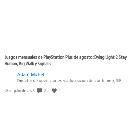
publicación:
Juegos mensuales de PlayStation Plus de agosto: Dying Light 2 Stay
Human, Big Walk y Signalis
Adam Michel
Director de operaciones y adquisición de contenido, SIE
2
9
Fecha
28 de julio de 2026
de
publicación: