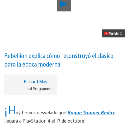
Reproducir
Rogue
Trooper
Redux
–
La
versión
remasterizada
para
PS4
llegará
Rebellion explica cómo reconstruyó el clásico
el
para la época moderna.
17
de
octubre
vídeo
Richard May
Lead Programmer
¡H
oy hemos desvelado que
Rogue Trooper Redux
llegará a PlayStation 4 el 17 de octubre!