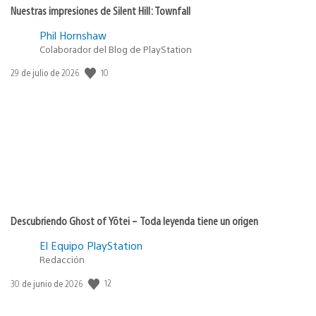
Nuestras impresiones de Silent Hill: Townfall
Phil Hornshaw
Colaborador del Blog de PlayStation
10
Fecha
29 de julio de 2026
de
publicación:
Descubriendo Ghost of Yōtei – Toda leyenda tiene un origen
El Equipo PlayStation
Redacción
12
Fecha
30 de junio de 2026
de
publicación: