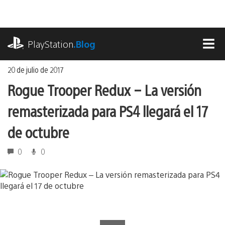
Ir
al
contenido
playstation.com
PlayStation
.Blog
MEN
20 de julio de 2017
Rogue Trooper Redux – La versión
remasterizada para PS4 llegará el 17
de octubre
0
0