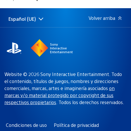
de
publicación:
Volver arriba
Español (UE)
Selecciona
Región
una
actual:
región
Sony
Interactive
Entertainment
Website © 2026 Sony Interactive Entertainment. Todo
el contenido, títulos de juegos, nombres y direcciones
comerciales, marcas, artes e imaginería asociados
on
marcas y/o material protegido por copyright de sus
respectivos propietarios
. Todos los derechos reservados.
Condiciones de uso
Política de privacidad