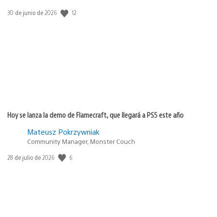
12
Fecha
30 de junio de 2026
de
publicación:
Hoy se lanza la demo de Flamecraft, que llegará a PS5 este año
Mateusz Pokrzywniak
Community Manager, Monster Couch
6
Fecha
28 de julio de 2026
de
publicación: