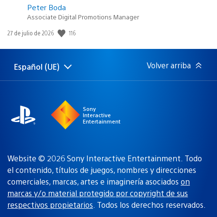
Peter Boda
Associate Digital Promotions Manager
116
Fecha
27 de julio de 2026
de
publicación:
Volver arriba
Español (UE)
Selecciona
Región
una
actual:
región
Sony
Interactive
Entertainment
Website © 2026 Sony Interactive Entertainment. Todo
el contenido, títulos de juegos, nombres y direcciones
comerciales, marcas, artes e imaginería asociados
on
marcas y/o material protegido por copyright de sus
respectivos propietarios
. Todos los derechos reservados.