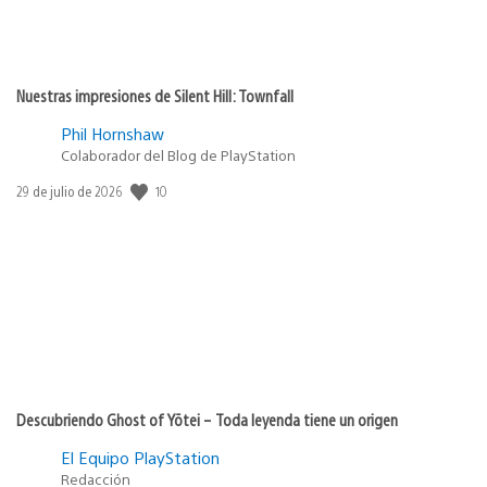
Nuestras impresiones de Silent Hill: Townfall
Phil Hornshaw
Colaborador del Blog de PlayStation
10
Fecha
29 de julio de 2026
de
publicación:
Descubriendo Ghost of Yōtei – Toda leyenda tiene un origen
El Equipo PlayStation
Redacción