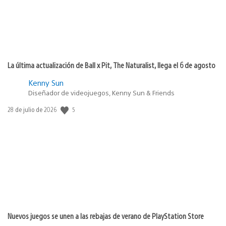
La última actualización de Ball x Pit, The Naturalist, llega el 6 de agosto
Kenny Sun
Diseñador de videojuegos, Kenny Sun & Friends
5
Fecha
28 de julio de 2026
de
publicación:
Nuevos juegos se unen a las rebajas de verano de PlayStation Store