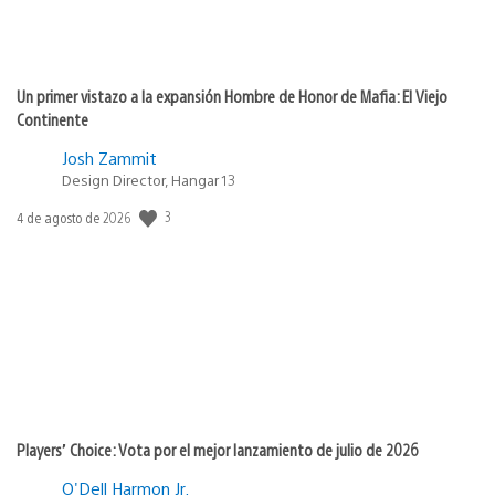
Un primer vistazo a la expansión Hombre de Honor de Mafia: El Viejo
Continente
Josh Zammit
Design Director, Hangar 13
3
Fecha
4 de agosto de 2026
de
publicación:
Players’ Choice: Vota por el mejor lanzamiento de julio de 2026
O'Dell Harmon Jr.