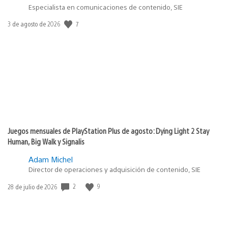
Especialista en comunicaciones de contenido, SIE
7
Fecha
3 de agosto de 2026
de
publicación:
Juegos mensuales de PlayStation Plus de agosto: Dying Light 2 Stay
Human, Big Walk y Signalis
Adam Michel
Director de operaciones y adquisición de contenido, SIE
2
9
Fecha
28 de julio de 2026
de
publicación: