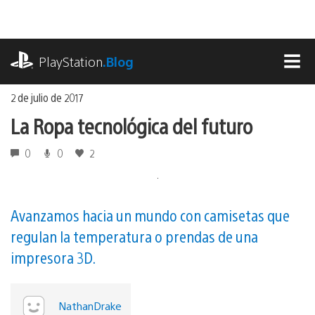
Ir
al
contenido
playstation.com
PlayStation
.Blog
MEN
2 de julio de 2017
La Ropa tecnológica del futuro
0
0
2
Avanzamos hacia un mundo con camisetas que
regulan la temperatura o prendas de una
impresora 3D.
NathanDrake