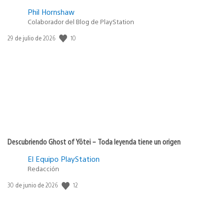
Phil Hornshaw
Colaborador del Blog de PlayStation
10
Fecha
29 de julio de 2026
de
publicación:
Descubriendo Ghost of Yōtei – Toda leyenda tiene un origen
El Equipo PlayStation
Redacción
12
Fecha
30 de junio de 2026
de
publicación: