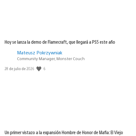
Hoy se lanza la demo de Flamecraft, que llegará a PS5 este año
Mateusz Pokrzywniak
Community Manager, Monster Couch
6
Fecha
28 de julio de 2026
de
publicación:
Un primer vistazo a la expansión Hombre de Honor de Mafia: El Viejo