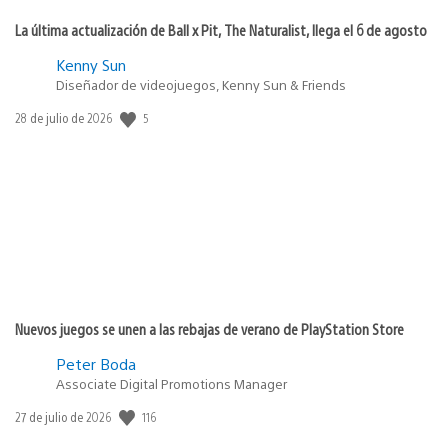
La última actualización de Ball x Pit, The Naturalist, llega el 6 de agosto
Kenny Sun
Diseñador de videojuegos, Kenny Sun & Friends
5
Fecha
28 de julio de 2026
de
publicación:
Nuevos juegos se unen a las rebajas de verano de PlayStation Store
Peter Boda
Associate Digital Promotions Manager
116
Fecha
27 de julio de 2026
de