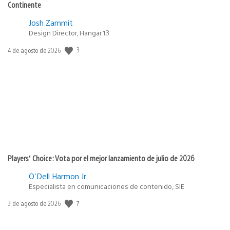
Continente
Josh Zammit
Design Director, Hangar 13
3
Fecha
4 de agosto de 2026
de
publicación:
Players’ Choice: Vota por el mejor lanzamiento de julio de 2026
O'Dell Harmon Jr.
Especialista en comunicaciones de contenido, SIE
7
Fecha
3 de agosto de 2026
de
publicación: