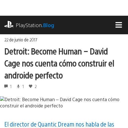
Ir
al
contenido
playstation.com
PlayStation
.Blog
MEN
22 de junio de 2017
Detroit: Become Human – David
Cage nos cuenta cómo construir el
androide perfecto
1
1
2
El director de Quantic Dream nos habla de las