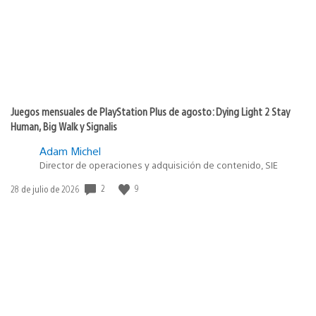
Juegos mensuales de PlayStation Plus de agosto: Dying Light 2 Stay
Human, Big Walk y Signalis
Adam Michel
Director de operaciones y adquisición de contenido, SIE
2
9
Fecha
28 de julio de 2026
de
publicación: