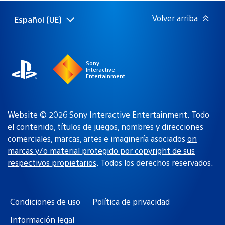
publicación:
Volver arriba
Español (UE)
Selecciona
Región
una
actual:
región
Sony
Interactive
Entertainment
Website © 2026 Sony Interactive Entertainment. Todo
el contenido, títulos de juegos, nombres y direcciones
comerciales, marcas, artes e imaginería asociados
on
marcas y/o material protegido por copyright de sus
respectivos propietarios
. Todos los derechos reservados.
Condiciones de uso
Política de privacidad
Información legal