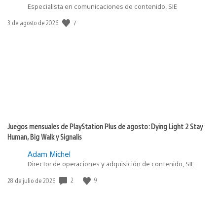
Especialista en comunicaciones de contenido, SIE
7
Fecha
3 de agosto de 2026
de
publicación:
Juegos mensuales de PlayStation Plus de agosto: Dying Light 2 Stay
Human, Big Walk y Signalis
Adam Michel
Director de operaciones y adquisición de contenido, SIE
2
9
Fecha
28 de julio de 2026
de
publicación: