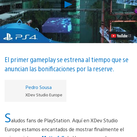
Reproducir
E3
2017
|
Matterfall
–
El
explosivo
shooter
de
Housemarque
El primer gameplay se estrena al tiempo que se
para
anuncian las bonificaciones por la reserve.
PS4
llega
el
16
Pedro Sousa
de
XDev Studio Europe
agosto
vídeo
S
aludos fans de PlayStation. Aquí en XDev Studio
Europe estamos encantados de mostrar finalmente el