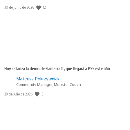
12
Fecha
30 de junio de 2026
de
publicación:
Hoy se lanza la demo de Flamecraft, que llegará a PS5 este año
Mateusz Pokrzywniak
Community Manager, Monster Couch
6
Fecha
28 de julio de 2026
de
publicación: