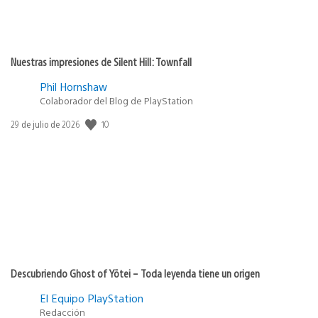
Nuestras impresiones de Silent Hill: Townfall
Phil Hornshaw
Colaborador del Blog de PlayStation
10
Fecha
29 de julio de 2026
de
publicación:
Descubriendo Ghost of Yōtei – Toda leyenda tiene un origen
El Equipo PlayStation
Redacción