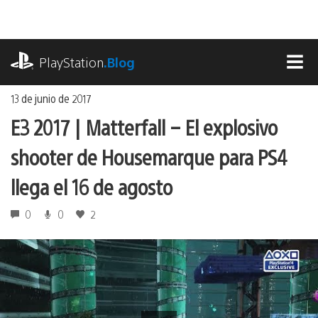
Ir
al
contenido
playstation.com
PlayStation
.Blog
MEN
13 de junio de 2017
E3 2017 | Matterfall – El explosivo
shooter de Housemarque para PS4
llega el 16 de agosto
0
0
2