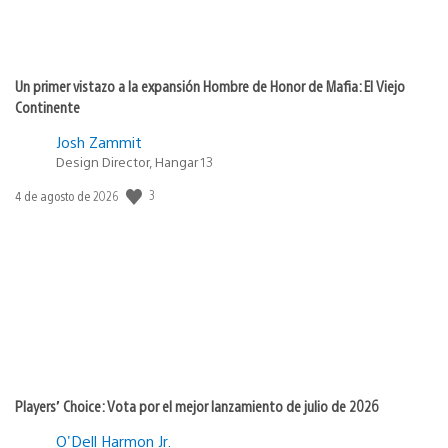
Un primer vistazo a la expansión Hombre de Honor de Mafia: El Viejo
Continente
Josh Zammit
Design Director, Hangar 13
3
Fecha
4 de agosto de 2026
de
publicación:
Players’ Choice: Vota por el mejor lanzamiento de julio de 2026
O'Dell Harmon Jr.