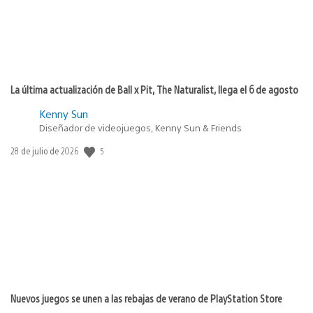
La última actualización de Ball x Pit, The Naturalist, llega el 6 de agosto
Kenny Sun
Diseñador de videojuegos, Kenny Sun & Friends
5
Fecha
28 de julio de 2026
de
publicación:
Nuevos juegos se unen a las rebajas de verano de PlayStation Store