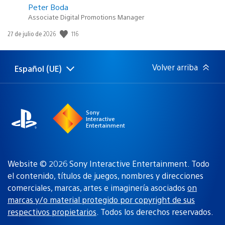
Peter Boda
Associate Digital Promotions Manager
116
Fecha
27 de julio de 2026
de
publicación:
Volver arriba
Español (UE)
Selecciona
Región
una
actual:
región
Sony
Interactive
Entertainment
Website © 2026 Sony Interactive Entertainment. Todo
el contenido, títulos de juegos, nombres y direcciones
comerciales, marcas, artes e imaginería asociados
on
marcas y/o material protegido por copyright de sus
respectivos propietarios
. Todos los derechos reservados.