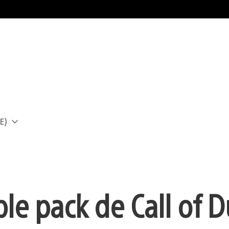
E)
a
le pack de Call of D