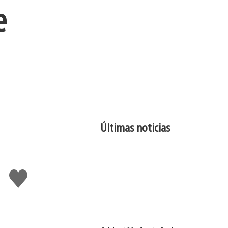
e
Últimas noticias
Me
gusta
esto