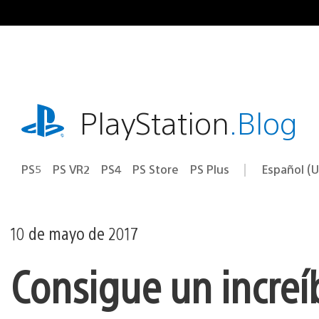
Ir
al
contenido
playstation.com
PlayStation
.Blog
PS5
PS VR2
PS4
PS Store
PS Plus
Español (U
Seleccion
Región
una
actual:
región
10 de mayo de 2017
Consigue un increíb