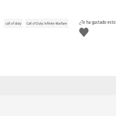
¿Te ha gustado esto
call of duty
Call of Duty: Infinite Warfare
Me
gusta
esto