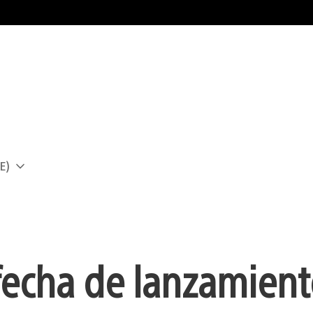
E)
a
fecha de lanzamient