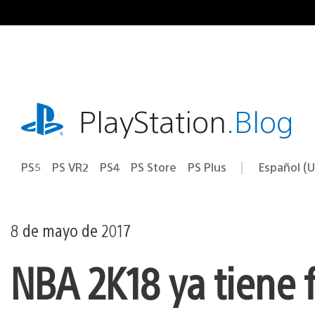
Ir
al
contenido
playstation.com
PlayStation
.Blog
PS5
PS VR2
PS4
PS Store
PS Plus
Español (U
Seleccion
Región
una
actual:
región
8 de mayo de 2017
NBA 2K18 ya tiene 