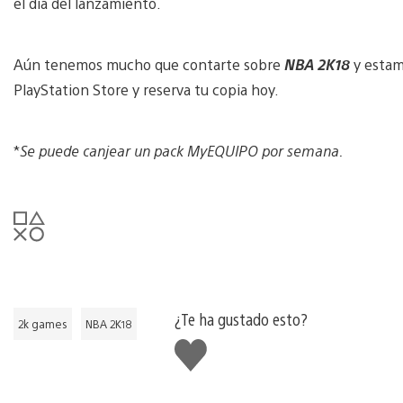
el día del lanzamiento.
Aún tenemos mucho que contarte sobre
NBA 2K18
y estam
PlayStation Store y reserva tu copia hoy.
*
Se puede canjear un pack MyEQUIPO por semana.
¿Te ha gustado esto?
2k games
NBA 2K18
Me
gusta
esto