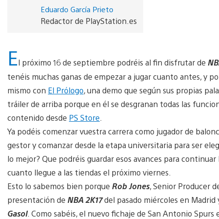
Eduardo García Prieto
Redactor de PlayStation.es
E
l próximo 16 de septiembre podréis al fin disfrutar de
NB
tenéis muchas ganas de empezar a jugar cuanto antes, y po
mismo con
El Prólogo
, una demo que según sus propias pal
tráiler de arriba porque en él se desgranan todas las funcion
contenido desde
PS Store
.
Ya podéis comenzar vuestra carrera como jugador de balon
gestor y comanzar desde la etapa universitaria para ser ele
lo mejor? Que podréis guardar esos avances para continuar 
cuanto llegue a las tiendas el próximo viernes.
Esto lo sabemos bien porque
Rob Jones
, Senior Producer de
presentación de
NBA 2K17
del pasado miércoles en Madrid y
Gasol
. Como sabéis, el nuevo fichaje de San Antonio Spurs e