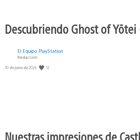
Descubriendo Ghost of Yōtei 
El Equipo PlayStation
Redacción
12
Fecha
30 de junio de 2026
de
publicación:
Nuestras impresiones de Cast