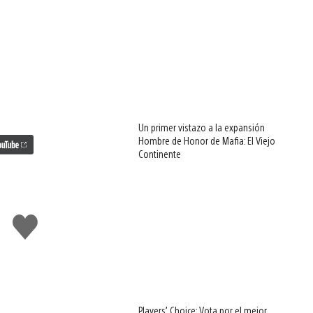
Un primer vistazo a la expansión
Hombre de Honor de Mafia: El Viejo
Continente
Me
gusta
esto
Players’ Choice: Vota por el mejor