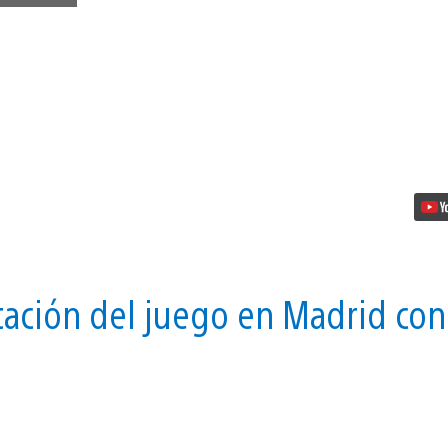
disponible
El
Prólogo:
la
completísima
demo
de
NBA
2K17
vídeo
tación del juego en Madrid con