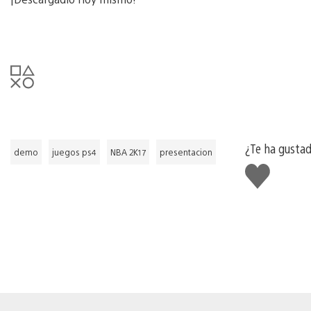
¿Te ha gusta
demo
juegos ps4
NBA 2K17
presentacion
Me
gusta
esto