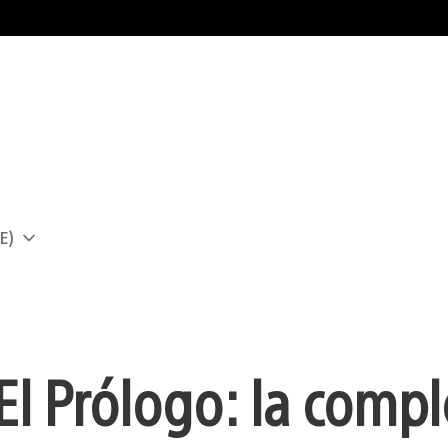
E)
a
El Prólogo: la comp