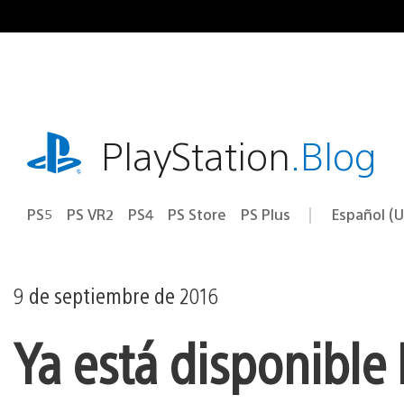
Ir
al
contenido
playstation.com
PlayStation
.Blog
PS5
PS VR2
PS4
PS Store
PS Plus
Español (U
Seleccion
Región
una
actual:
región
9 de septiembre de 2016
Ya está disponible 