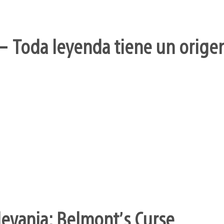
– Toda leyenda tiene un orige
levania: Belmont’s Curse