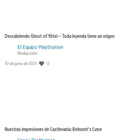
Descubriendo Ghost of Yōtei – Toda leyenda tiene un origen
El Equipo PlayStation
Redacción
12
Fecha
30 de junio de 2026
de
publicación:
Nuestras impresiones de Castlevania: Belmont’s Curse
Corey Brotherson