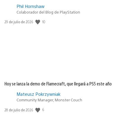
Phil Hornshaw
Colaborador del Blog de PlayStation
10
Fecha
29 de julio de 2026
de
publicación:
Hoy se lanza la demo de Flamecraft, que llegará a PS5 este año
Mateusz Pokrzywniak
Community Manager, Monster Couch
6
Fecha
28 de julio de 2026
de
publicación: