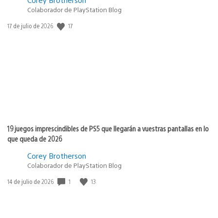
Colaborador de PlayStation Blog
17
Fecha
17 de julio de 2026
de
publicación:
19 juegos imprescindibles de PS5 que llegarán a vuestras pantallas en lo
que queda de 2026
Corey Brotherson
Colaborador de PlayStation Blog
1
13
Fecha
14 de julio de 2026
de
publicación: