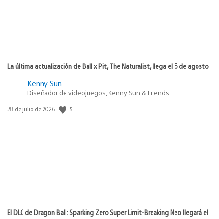
La última actualización de Ball x Pit, The Naturalist, llega el 6 de agosto
Kenny Sun
Diseñador de videojuegos, Kenny Sun & Friends
5
Fecha
28 de julio de 2026
de
publicación:
El DLC de Dragon Ball: Sparking Zero Super Limit-Breaking Neo llegará el