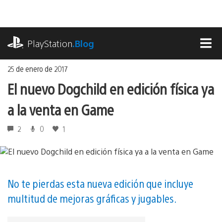
Ir
al
contenido
playstation.com
PlayStation
.Blog
MEN
25 de enero de 2017
El nuevo Dogchild en edición física ya
a la venta en Game
2
0
1
No te pierdas esta nueva edición que incluye
multitud de mejoras gráficas y jugables.