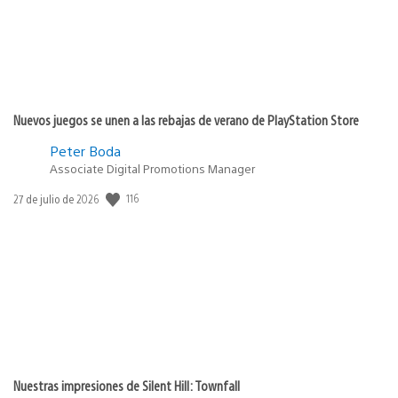
Nuevos juegos se unen a las rebajas de verano de PlayStation Store
Peter Boda
Associate Digital Promotions Manager
116
Fecha
27 de julio de 2026
de
publicación:
Nuestras impresiones de Silent Hill: Townfall