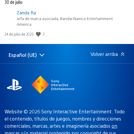
30 de julio
Zanda Ra
Jefa de marca asociada, Bandai Namco Entertainment
America
3
Fecha
24 de julio de 2026
de
publicación:
Volver arriba
Español (UE)
Selecciona
Región
una
actual:
región
Sony
Interactive
Entertainment
Website © 2026 Sony Interactive Entertainment. Todo
el contenido, títulos de juegos, nombres y direcciones
comerciales, marcas, artes e imaginería asociados
on
marcas y/o material protegido por copyright de sus