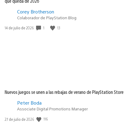
que queda de 2026
Corey Brotherson
Colaborador de PlayStation Blog
1
13
Fecha
14 de julio de 2026
de
publicación:
Nuevos juegos se unen a las rebajas de verano de PlayStation Store
Peter Boda
Associate Digital Promotions Manager
116
Fecha
27 de julio de 2026
de
publicación: