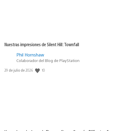
Nuestras impresiones de Silent Hill: Townfall
Phil Hornshaw
Colaborador del Blog de PlayStation
10
Fecha
29 de julio de 2026
de
publicación: