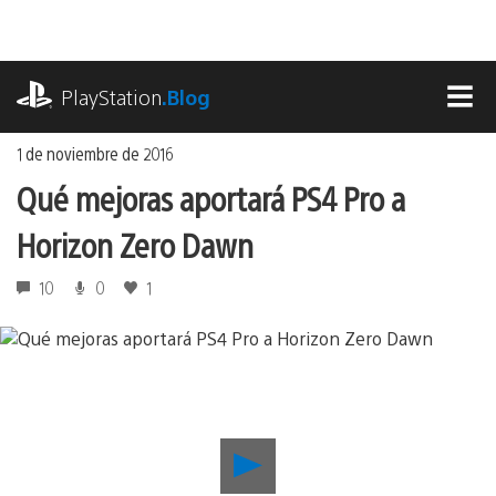
Ir
al
contenido
playstation.com
PlayStation
.Blog
MEN
1 de noviembre de 2016
Qué mejoras aportará PS4 Pro a
Horizon Zero Dawn
10
0
1
Reproducir
Qué