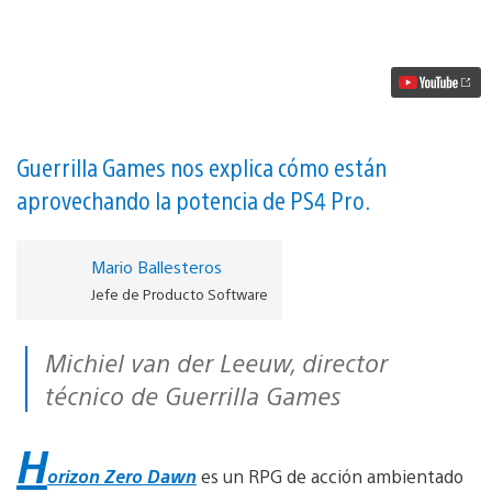
mejoras
aportará
PS4
Pro
a
Horizon
Zero
Dawn
vídeo
Guerrilla Games nos explica cómo están
aprovechando la potencia de PS4 Pro.
Mario Ballesteros
Jefe de Producto Software
Michiel van der Leeuw, director
técnico de Guerrilla Games
H
orizon Zero Dawn
es un RPG de acción ambientado