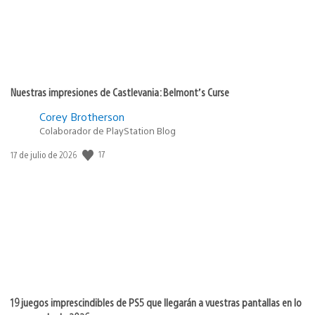
Nuestras impresiones de Castlevania: Belmont’s Curse
Corey Brotherson
Colaborador de PlayStation Blog
17
Fecha
17 de julio de 2026
de
publicación:
19 juegos imprescindibles de PS5 que llegarán a vuestras pantallas en lo