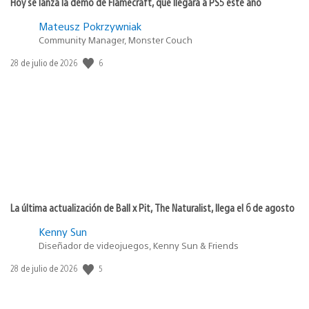
Hoy se lanza la demo de Flamecraft, que llegará a PS5 este año
Mateusz Pokrzywniak
Community Manager, Monster Couch
6
Fecha
28 de julio de 2026
de
publicación:
La última actualización de Ball x Pit, The Naturalist, llega el 6 de agosto
Kenny Sun
Diseñador de videojuegos, Kenny Sun & Friends
5
Fecha
28 de julio de 2026
de
publicación: