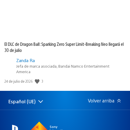
El DLC de Dragon Ball: Sparking Zero Super Limit-Breaking Neo llegará el
30 de julio
Zanda Ra
Jefa de marca asociada, Bandai Namco Entertainment
America
3
Fecha
24 de julio de 2026
de
publicación:
Volver arriba
Español (UE)
Selecciona
Región
una
actual:
región
Sony