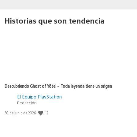
Historias que son tendencia
Descubriendo Ghost of Yōtei – Toda leyenda tiene un origen
El Equipo PlayStation
Redacción
12
Fecha
30 de junio de 2026
de
publicación: