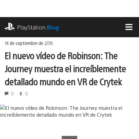
Ir
al
contenido
playstation.com
PlayStation
.Blog
MEN
14 de septiembre de 2016
El nuevo vídeo de Robinson: The
Journey muestra el increíblemente
detallado mundo en VR de Crytek
0
0