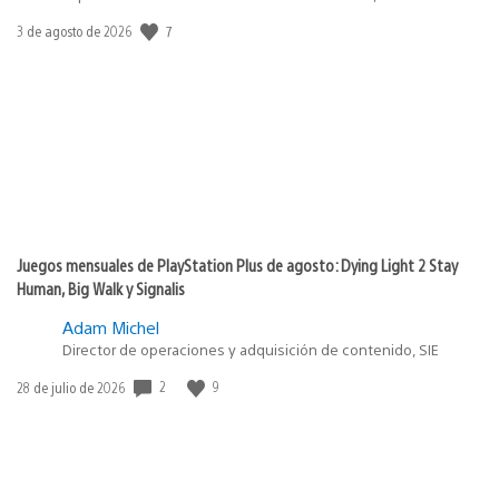
7
Fecha
3 de agosto de 2026
de
publicación:
Juegos mensuales de PlayStation Plus de agosto: Dying Light 2 Stay
Human, Big Walk y Signalis
Adam Michel
Director de operaciones y adquisición de contenido, SIE
2
9
Fecha
28 de julio de 2026
de
publicación: