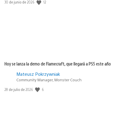
12
Fecha
30 de junio de 2026
de
publicación:
Hoy se lanza la demo de Flamecraft, que llegará a PS5 este año
Mateusz Pokrzywniak
Community Manager, Monster Couch
6
Fecha
28 de julio de 2026
de
publicación: