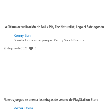
La última actualización de Ball x Pit, The Naturalist, llega el 6 de agosto
Kenny Sun
Diseñador de videojuegos, Kenny Sun & Friends
5
Fecha
28 de julio de 2026
de
publicación:
Nuevos juegos se unen a las rebajas de verano de PlayStation Store
Peter Boda