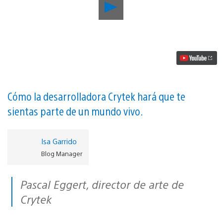
Reproducir
El
nuevo
vídeo
de
Robinson:
The
Journey
muestra
el
increíblemente
Cómo la desarrolladora Crytek hará que te
detallado
sientas parte de un mundo vivo.
mundo
en
VR
de
Isa Garrido
Crytek
Blog Manager
vídeo
Pascal Eggert, director de arte de
Crytek