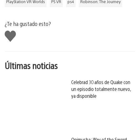
PlayStation VR Worlds
PS VR
ps4
Robinson: The Journey
¿Te ha gustado esto?
Me
gusta
esto
Últimas noticias
Celebrad 30 años de Quake con
un episodio totalmente nuevo,
ya disponible
Onimusha: Way of the Sword