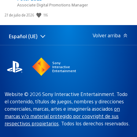
Associate Digital Promotions Manager
116
Fecha
27 de julio de 2026
de
publicación:
Volver arriba
Español (UE)
Selecciona
Región
una
actual:
región
Sony
Interactive
Entertainment
Website © 2026 Sony Interactive Entertainment. Todo
el contenido, títulos de juegos, nombres y direcciones
comerciales, marcas, artes e imaginería asociados
on
marcas y/o material protegido por copyright de sus
respectivos propietarios
. Todos los derechos reservados.