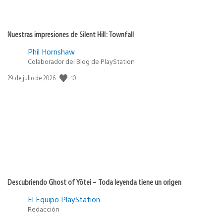
Nuestras impresiones de Silent Hill: Townfall
Phil Hornshaw
Colaborador del Blog de PlayStation
10
Fecha
29 de julio de 2026
de
publicación:
Descubriendo Ghost of Yōtei – Toda leyenda tiene un origen
El Equipo PlayStation
Redacción