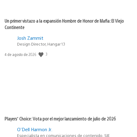
Un primer vistazo a la expansión Hombre de Honor de Mafia: El Viejo
Continente
Josh Zammit
Design Director, Hangar 13
3
Fecha
4 de agosto de 2026
de
publicación:
Players’ Choice: Vota por el mejor lanzamiento de julio de 2026
O'Dell Harmon Jr.
Especialista en comunicaciones de contenido, SIE